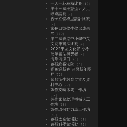
一人一花種植比賽
[12]
第十三屆卍慈盃五人足
球邀請賽
[2]
親子立體模型設計比賽
[2]
家長日暨學生學習成果
展
[110]
第二屆香港中小學中英
文硬筆書法比賽
[4]
2022東區文化節 小學
硬筆書法得獎者
[2]
海岸清潔日
[93]
參觀終審法院
[34]
福兔迎新春 農曆新年團
拜
[72]
參觀衞生教育展覽及資
料中心
[20]
製作旋轉木馬工作坊
[87]
製作家務助理機械人工
作坊
[15]
製作環保動力車工作坊
[69]
參觀太空館活動
[31]
參觀科學館活動
[75]