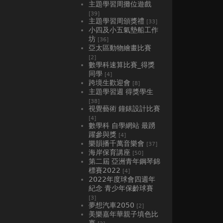
主題學習周攤位遊戲
[39]
主題學習周頒獎禮
[33]
小四及小五氣墊船工作
坊
[36]
亞太區動物繪畫比賽
[2]
數學科速算比賽_得獎
同學
[4]
跨境生歡迎會
[8]
主題學習週 得獎學生
[38]
視覺藝術 鐘錶設計比賽
[4]
數學科 自學網站 最踴
躍參與獎
[4]
樂韻播千萬音樂會
[37]
海岸保育講座
[50]
第二屆 亞洲青年鋼琴錦
標賽2022
[4]
2022年度球會四週年
紀念 青少年保齡球賽
[3]
夢想汽車2050
[2]
美樂嘉年華親子填色比
賽