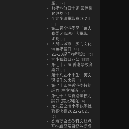
座」
[7]
數學科每日十題 最踴躍
參與獎
[4]
全能跳繩挑戰賽2023
[2]
第二屆全港學界「萬人
彩蛋迷牆設計大挑戰」
比賽
[5]
大灣區城市—澳門文化
特色學習日
[68]
22-23親子模型設計
[8]
方小體藝日花絮
[356]
第七十五屆 香港學校音
樂節
[9]
第十八屆小學生中英文
現場作文比賽
[2]
第七十四屆香港學校朗
誦節 (中文獨誦)
[2]
第七十四屆香港學校朗
誦節 (英文獨誦)
[4]
第九屆全港小學數學挑
戰賽決賽2022-2023
[2]
香港聯合國教科文組織
可持續發展目標英語辯