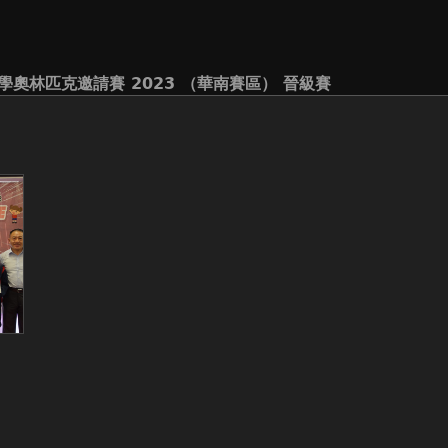
學奧林匹克邀請賽 2023 （華南賽區） 晉級賽