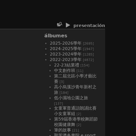
presentación
álbumes
2025-2026學年
[2695]
2024-2025學年
[1947]
2023-2024學年
[1285]
2022-2023學年
[4872]
22-23結業禮
[154]
中文創作班
[11]
第二屆北區小學才藝比
賽
[3]
高小烏溪沙青年新村之
旅
[184]
低小濕地公園之旅
[137]
女童軍普通話朗誦比賽
小女童軍組
[2]
第59屆香港學校舞蹈節
校園健康舞
[2]
筆的故事
[21]
聖芳濟各書院 e sport