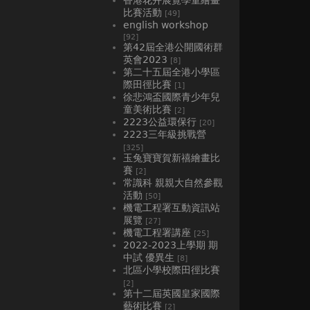
比賽活動
[49]
english workshop
[92]
第42屆全港公開國術群
英會2023
[8]
第二十五屆全港小學區
際田徑比賽
[1]
徐悲鴻盃國際青少年兒
童美術比賽
[2]
2223公益環保行
[20]
2223三年級挑戰營
[325]
玉兔寶寶賀新禧繪畫比
賽
[2]
常識科 親親大自然參觀
活動
[50]
機電工程署互動資訊站
展覽
[27]
機電工程署講座
[25]
2022-2023上學期 期
中試 優異生
[8]
北區小學校際田徑比賽
[2]
第十二屆英國皇家國際
藝術比賽
[2]