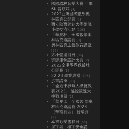
國際聯校音樂大賽 亞軍
6b 曹玟婷
[3]
2022亞洲國際數學奧
林匹克公開賽
[1]
西安陝西師範大學附屬
小學交流活動
[103]
「華夏杯」全國數學奧
林匹克邀請賽
[3]
奧林匹克主義教育講座
[36]
方小體適能日
[96]
班際服飾設計比賽
[2]
2022全港學界保齡球
公開賽
[3]
22-23 畢業典禮
[195]
沙畫講座
[33]
「全港學界無人機挑戰
賽2023」 遙控競速大
挑戰項目
[2]
「華夏盃」全國數 學奧
林匹克邀請賽 2023
（華南賽區） 晉級賽
[2]
幸福歡樂雪糕日
[54]
屋宇署「樓宇安全講