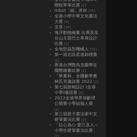
聯校單車比賽
[2]
mbot「細」界杯
[35]
全港小學中華文化書法
大賽
[4]
文章
[34]
海洋動物繪畫 比賽及皇
台山主題巴士車身設計
比賽
[2]
全地型蟲型機械人
[31]
第一屆北區柔道錦標賽
[2]
香港台灣暨烏克蘭學生
國際繪畫比賽
[2]
「華夏杯」全國數學奧
林匹克邀請賽 2022
[2]
第七屆旗袍設計 (全港
小學)邀請賽
[2]
2022全港學界保齡球
公開賽小學組個人賽
[1]
第三屆親子書法家中文
硬筆書法比賽
[2]
「以心為心 愛己及人～
小學生硬筆書法比賽」
[2]