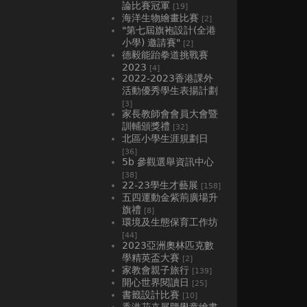
論比賽冠軍
[19]
海洋生物繪畫比賽
[2]
"第七屆旗袍設計(全港
小學) 邀請賽"
[2]
德毅能跆拳道挑戰賽
2023
[4]
2022-2023香港課外
活動優秀學生表揚計劃
[3]
家長教師會會員大會暨
訓輔頒獎禮
[32]
北區小學生涯規劃日
[36]
5b 參觀選舉資訊中心
[38]
22-23學生才藝展
[158]
五四運動金紫荊廣場升
旗禮
[8]
環境及生態保育工作坊
[44]
2023亞洲奧林匹克數
學精英盃大賽
[2]
家教會親子旅行
[139]
開心世界閱讀日
[25]
書籤設計比賽
[10]
香港花卉展覽學童繪畫