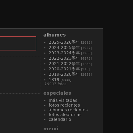
álbumes
2025-2026學年
[2695]
2024-2025學年
[1947]
2023-2024學年
[1285]
2022-2023學年
[4872]
2021-2022學年
[1236]
2020-2021學年
[915]
2019-2020學年
[2653]
1819
[4334]
19937 fotos
especiales
más visitadas
fotos recientes
álbumes recientes
fotos aleatorias
calendario
menú