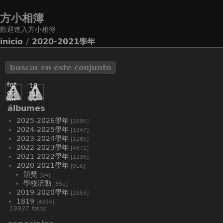
方小相簿
歡迎進入方小相簿
inicio
/
2020-2021學年
buscar en este conjunto
頒獎
學校
64
活動
fot
19
os
fot
en
os
álbumes
11
83
sub
2
2025-2026學年
[2695]
-ál
fot
2024-2025學年
[1947]
bu
os
2023-2024學年
[1285]
me
en
2022-2023學年
s
[4872]
21
2021-2022學年
sub
[1236]
2020-2021學年
-ál
[915]
bu
頒獎
[64]
me
學校活動
[851]
s
2019-2020學年
[2653]
1819
[4334]
19937 fotos