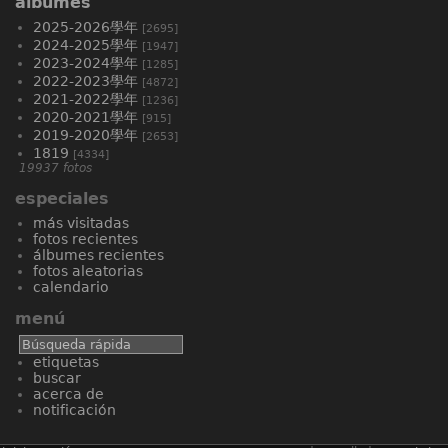
álbumes
2025-2026學年
[2695]
2024-2025學年
[1947]
2023-2024學年
[1285]
2022-2023學年
[4872]
2021-2022學年
[1236]
2020-2021學年
[915]
2019-2020學年
[2653]
1819
[4334]
19937 fotos
especiales
más visitadas
fotos recientes
álbumes recientes
fotos aleatorias
calendario
menú
etiquetas
buscar
acerca de
notificación