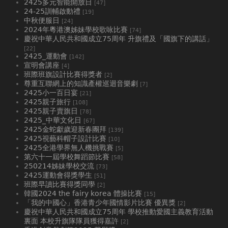
2425多元智能開放日
[47]
24-25訓輔啟動禮
[19]
中秋便服日
[24]
2024年粵港澳姊妹學校歌咏比賽
[74]
慶祝中華人民共和國成立75周年 升旗禮及「國旗下的講話」
[22]
2425_運動會
[142]
宣明會講座
[4]
班際班旗設計比賽得獎者
[2]
尊重互聯網上的知識產權巡迴音樂劇
[7]
2425小一百日宴
[21]
2425親子旅行
[108]
2425親子賣旗日
[78]
2425_中華文化日
[67]
2425金蛇獻歲迎新春團拜
[139]
2425視藝科帽子設計比賽
[10]
2425全港學界無人機挑戰賽
[5]
第六十一屆學校舞蹈節比賽
[58]
250214姊妹學校交流
[73]
2425運動會得獎學生
[51]
班際早讀比賽得獎同學
[2]
韓國2024 the fairy korea 體操比賽
[15]
「我的中國心」香港青少年國情影片比賽 優異獎
[2]
慶祝中華人民共和國成立75周年 學校推動愛國主義教育活動
裏面 本校升旗隊隊員獲得嘉許
[2]