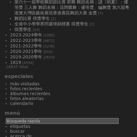
第六十一屆學校舞蹈節比賽 群舞 舞蹈名稱：讀《初夏》：優
等獎 三人舞 舞蹈名稱：花間蝶舞：優等獎、編舞獎 第六屆粵
港澳大灣區藝術展現香港賽區舞蹈大賽 金獎
[7]
舞蹈比賽 得獎學生
[2]
全港中小學學界閃避球錦標賽 得獎學生
[2]
得獎學生
[24]
2023-2024學年
[1285]
2022-2023學年
[4872]
2021-2022學年
[1236]
2020-2021學年
[915]
2019-2020學年
[2653]
1819
[4334]
19937 fotos
especiales
más visitadas
fotos recientes
álbumes recientes
fotos aleatorias
calendario
menú
etiquetas
buscar
acerca de