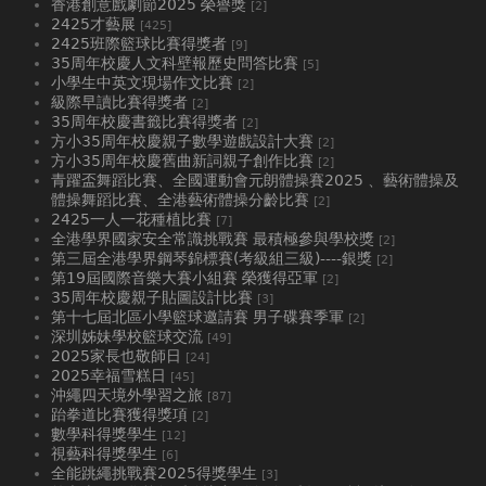
香港創意戲劇節2025 榮譽獎
[2]
2425才藝展
[425]
2425班際籃球比賽得獎者
[9]
35周年校慶人文科壁報歷史問答比賽
[5]
小學生中英文現場作文比賽
[2]
級際早讀比賽得獎者
[2]
35周年校慶書籤比賽得獎者
[2]
方小35周年校慶親子數學遊戲設計大賽
[2]
方小35周年校慶舊曲新詞親子創作比賽
[2]
青躍盃舞蹈比賽、全國運動會元朗體操賽2025 、藝術體操及
體操舞蹈比賽、全港藝術體操分齡比賽
[2]
2425一人一花種植比賽
[7]
全港學界國家安全常識挑戰賽 最積極參與學校獎
[2]
第三屆全港學界鋼琴錦標賽(考級組三級)----銀獎
[2]
第19屆國際音樂大賽小組賽 榮獲得亞軍
[2]
35周年校慶親子貼圖設計比賽
[3]
第十七屆北區小學籃球邀請賽 男子碟賽季軍
[2]
深圳姊妹學校籃球交流
[49]
2025家長也敬師日
[24]
2025幸福雪糕日
[45]
沖繩四天境外學習之旅
[87]
跆拳道比賽獲得獎項
[2]
數學科得獎學生
[12]
視藝科得獎學生
[6]
全能跳繩挑戰賽2025得獎學生
[3]