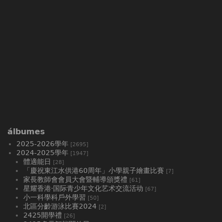
álbumes
2025-2026學年
[2695]
2024-2025學年
[1947]
體適能日
[28]
「慶祝東江水供港60周年」小學親子繪畫比賽
[7]
家長教師會會員大會暨輔導頒獎禮
[61]
星耀香港·国际青少年文化艺术交流活动
[67]
小一科學科戶外學習
[50]
北區分齡游泳比賽2024
[2]
2425開學禮
[26]