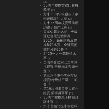
[2]
35周年校慶書籤比賽得
獎者
[2]
方小35周年校慶親子數
學遊戲設計大賽
[2]
方小35周年校慶舊曲新
詞親子創作比賽
[2]
青躍盃舞蹈比賽、全國
運動會元朗體操賽
2025 、藝術體操及體
操舞蹈比賽、全港藝術
體操分齡比賽
[2]
2425一人一花種植比
賽
[7]
全港學界國家安全常識
挑戰賽 最積極參與學校
獎
[2]
第三屆全港學界鋼琴錦
標賽(考級組三級)----銀
獎
[2]
第19屆國際音樂大賽小
組賽 榮獲得亞軍
[2]
35周年校慶親子貼圖設
計比賽
[3]
第十七屆北區小學籃球