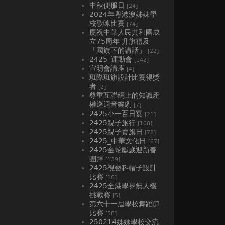
中秋便服日
[24]
2024年粵港澳姊妹學
校歌咏比賽
[74]
慶祝中華人民共和國成
立75周年 升旗禮及
「國旗下的講話」
[22]
2425_運動會
[142]
宣明會講座
[4]
班際班旗設計比賽得獎
者
[2]
尊重互聯網上的知識產
權巡迴音樂劇
[7]
2425小一百日宴
[21]
2425親子旅行
[108]
2425親子賣旗日
[78]
2425_中華文化日
[67]
2425金蛇獻歲迎新春
團拜
[139]
2425視藝科帽子設計
比賽
[10]
2425全港學界無人機
挑戰賽
[5]
第六十一屆學校舞蹈節
比賽
[58]
250214姊妹學校交流