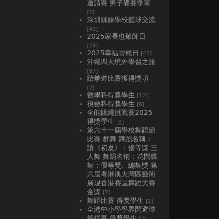
邀請賽 男子碟賽季軍
[2]
深圳姊妹學校籃球交流
[49]
2025家長也敬師日
[24]
2025幸福雪糕日
[45]
沖繩四天境外學習之旅
[87]
跆拳道比賽獲得獎項
[2]
數學科得獎學生
[12]
視藝科得獎學生
[6]
全能跳繩挑戰賽2025
得獎學生
[3]
第六十一屆學校舞蹈節
比賽 群舞 舞蹈名稱：
讀《初夏》：優等獎 三
人舞 舞蹈名稱：花間蝶
舞：優等獎、編舞獎 第
六屆粵港澳大灣區藝術
展現香港賽區舞蹈大賽
金獎
[7]
舞蹈比賽 得獎學生
[2]
全港中小學學界閃避球
錦標賽 得獎學生
[2]