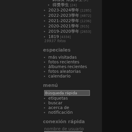
得獎學生
[24]
2023-2024學年
[1285]
2022-2023學年
[4872]
2021-2022學年
[1236]
2020-2021學年
[915]
2019-2020學年
[2653]
1819
[4334]
19937 fotos
especiales
más visitadas
fotos recientes
álbumes recientes
fotos aleatorias
calendario
menú
etiquetas
buscar
acerca de
notificación
conexión rápida
nombre de usuario