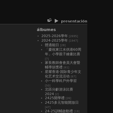
presentación
álbumes
2025-2026學年
[2695]
2024-2025學年
[1947]
體適能日
[28]
「慶祝東江水供港60周
年」小學親子繪畫比賽
[7]
家長教師會會員大會暨
輔導頒獎禮
[61]
星耀香港·国际青少年文
化艺术交流活动
[67]
小一科學科戶外學習
[50]
北區分齡游泳比賽
2024
[2]
2425開學禮
[26]
2425多元智能開放日
[47]
24-25訓輔啟動禮
[19]