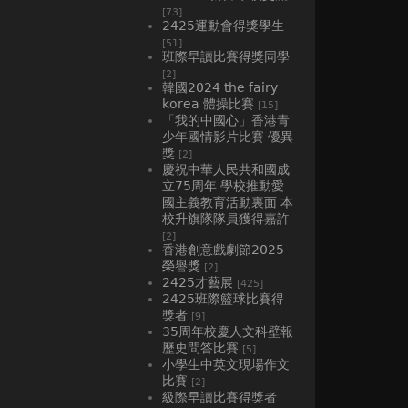
[73]
2425運動會得獎學生
[51]
班際早讀比賽得獎同學
[2]
韓國2024 the fairy
korea 體操比賽
[15]
「我的中國心」香港青
少年國情影片比賽 優異
獎
[2]
慶祝中華人民共和國成
立75周年 學校推動愛
國主義教育活動裏面 本
校升旗隊隊員獲得嘉許
[2]
香港創意戲劇節2025
榮譽獎
[2]
2425才藝展
[425]
2425班際籃球比賽得
獎者
[9]
35周年校慶人文科壁報
歷史問答比賽
[5]
小學生中英文現場作文
比賽
[2]
級際早讀比賽得獎者