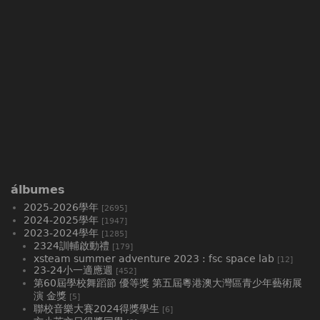
álbumes
2025-2026學年
[2695]
2024-2025學年
[1947]
2023-2024學年
[1285]
2324訓輔啟動禮
[179]
xsteam summer adventure 2023 : fsc space lab
[12]
23-24小一適應週
[452]
第60屆學校舞蹈節 優等獎 第五屆粵港澳大灣區青少年藝術展
演 金獎
[5]
聯校音樂大賽2024得獎學生
[6]