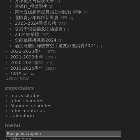
方小英文日得獎同學
[2]
音樂科_得獎學生
[2]
第十五屆超新星舞蹈公開比賽 季軍
[3]
北區青少年舞蹈新星慶回歸
[6]
2023-2024畢業典禮
[373]
香港學校音樂及朗誦協會
[3]
2324結業禮
[237]
全能跳繩挑戰賽2024
[2]
油尖旺慶回歸競技空手道友好邀請賽2024
[3]
2022-2023學年
[4872]
2021-2022學年
[1236]
2020-2021學年
[915]
2019-2020學年
[2653]
1819
[4334]
19937 fotos
especiales
más visitadas
fotos recientes
álbumes recientes
fotos aleatorias
calendario
menú
etiquetas