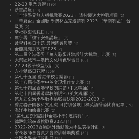
22-23 畢業典禮
[195]
沙畫講座
[33]
「全港學界無人機挑戰賽2023」 遙控競速大挑戰項目
[2]
「華夏盃」全國數 學奧林匹克邀請賽 2023 （華南賽區） 晉
級賽
[2]
幸福歡樂雪糕日
[54]
屋宇署「樓宇安全講座」
[7]
數學科每日十題 最踴躍參與獎
[4]
全能跳繩挑戰賽2023
[2]
第二屆全港學界「萬人彩蛋迷牆設計大挑戰」比賽
[5]
大灣區城市—澳門文化特色學習日
[68]
22-23親子模型設計
[8]
方小體藝日花絮
[356]
第七十五屆 香港學校音樂節
[9]
第十八屆小學生中英文現場作文比賽
[2]
第七十四屆香港學校朗誦節 (中文獨誦)
[2]
第七十四屆香港學校朗誦節 (英文獨誦)
[4]
第九屆全港小學數學挑戰賽決賽2022-2023
[2]
香港聯合國教科文組織 可持續發展目標英語辯論比賽冠軍
[19]
海洋生物繪畫比賽
[2]
"第七屆旗袍設計(全港小學) 邀請賽"
[2]
德毅能跆拳道挑戰賽2023
[4]
2022-2023香港課外活動優秀學生表揚計劃
[3]
家長教師會會員大會暨訓輔頒獎禮
[32]
北區小學生涯規劃日
[36]