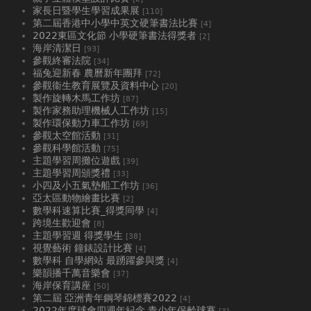
家長日暨學生學習成果展
[110]
第二屆香港中小學中英文硬筆書法比賽
[4]
2022東區文化節 小學硬筆書法得獎者
[2]
海岸清潔日
[93]
參觀終審法院
[34]
福兔迎新春 農曆新年團拜
[72]
參觀衞生教育展覽及資料中心
[20]
製作旋轉木馬工作坊
[87]
製作家務助理機械人工作坊
[15]
製作環保動力車工作坊
[69]
參觀太空館活動
[31]
參觀科學館活動
[75]
主題學習周攤位遊戲
[39]
主題學習周頒獎禮
[33]
小四及小五氣墊船工作坊
[36]
亞太區動物繪畫比賽
[2]
數學科速算比賽_得獎同學
[4]
跨境生歡迎會
[8]
主題學習週 得獎學生
[38]
視覺藝術 鐘錶設計比賽
[4]
數學科 自學網站 最踴躍參與獎
[4]
樂韻播千萬音樂會
[37]
海岸保育講座
[50]
第二屆 亞洲青年鋼琴錦標賽2022
[4]
2022年度球會四週年紀念 青少年保齡球賽