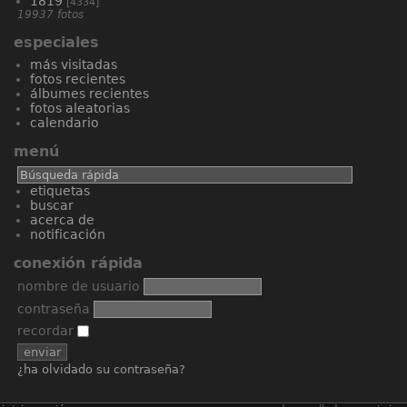
1819
[4334]
19937 fotos
especiales
más visitadas
fotos recientes
álbumes recientes
fotos aleatorias
calendario
menú
etiquetas
buscar
acerca de
notificación
conexión rápida
nombre de usuario
contraseña
recordar
¿ha olvidado su contraseña?