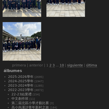
primera | anterior |
1
2
3
...
10
|
siguiente
|
última
álbumes
2025-2026學年
[2695]
2024-2025學年
[1947]
2023-2024學年
[1285]
2022-2023學年
[4872]
22-23結業禮
[154]
中文創作班
[11]
第二屆北區小學才藝比賽
[3]
高小烏溪沙青年新村之旅
[184]