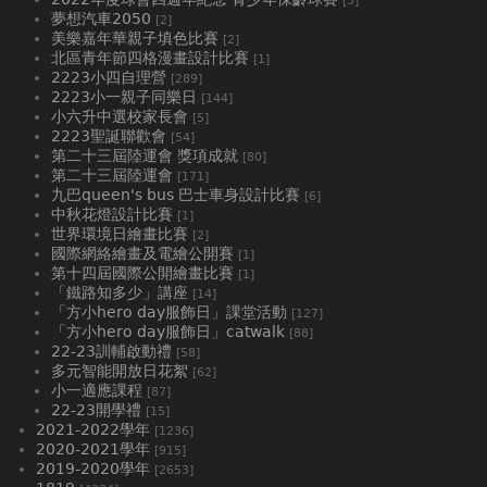
[3]
夢想汽車2050
[2]
美樂嘉年華親子填色比賽
[2]
北區青年節四格漫畫設計比賽
[1]
2223小四自理營
[289]
2223小一親子同樂日
[144]
小六升中選校家長會
[5]
2223聖誕聯歡會
[54]
第二十三屆陸運會 獎項成就
[80]
第二十三屆陸運會
[171]
九巴queen's bus 巴士車身設計比賽
[6]
中秋花燈設計比賽
[1]
世界環境日繪畫比賽
[2]
國際網絡繪畫及電繪公開賽
[1]
第十四屆國際公開繪畫比賽
[1]
「鐵路知多少」講座
[14]
「方小hero day服飾日」課堂活動
[127]
「方小hero day服飾日」catwalk
[88]
22-23訓輔啟動禮
[58]
多元智能開放日花絮
[62]
小一適應課程
[87]
22-23開學禮
[15]
2021-2022學年
[1236]
2020-2021學年
[915]
2019-2020學年
[2653]