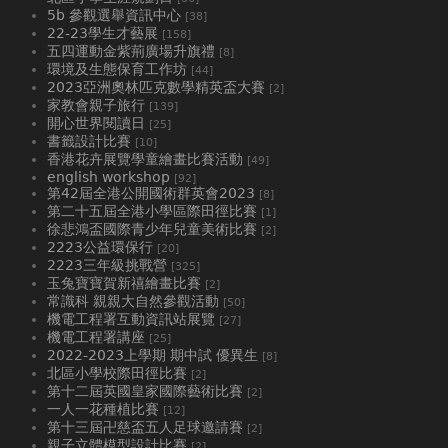
5b 參觀選舉資訊中心
[38]
22-23學生才藝展
[158]
五四運動金紫荊廣場升旗禮
[8]
環境及生態保育工作坊
[44]
2023亞洲奧林匹克數學精英盃大賽
[2]
家教會親子旅行
[139]
開心世界閱讀日
[25]
書籤設計比賽
[10]
香港花卉展覽學童繪畫比賽活動
[49]
english workshop
[92]
第42屆全港公開國術群英會2023
[8]
第二十五屆全港小學區際田徑比賽
[1]
徐悲鴻盃國際青少年兒童美術比賽
[2]
2223公益環保行
[20]
2223三年級挑戰營
[325]
玉兔寶寶賀新禧繪畫比賽
[2]
常識科 親親大自然參觀活動
[50]
機電工程署互動資訊站展覽
[27]
機電工程署講座
[25]
2022-2023上學期 期中試 優異生
[8]
北區小學校際田徑比賽
[2]
第十二屆英國皇家國際藝術比賽
[2]
一人一花種植比賽
[12]
第十三屆卍慈盃五人足球邀請賽
[2]
親子立體模型設計比賽
[2]