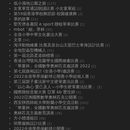
低小濕地公園之旅
[137]
女童軍普通話朗誦比賽 小女童軍組
[2]
第59屆香港學校舞蹈節 校園健康舞
[2]
筆的故事
[21]
聖芳濟各書院 e sport 聯校單車比賽
[2]
mbot「細」界杯
[35]
全港小學中華文化書法大賽
[4]
文章
[34]
海洋動物繪畫 比賽及皇台山主題巴士車身設計比賽
[2]
全地型蟲型機械人
[31]
第一屆北區柔道錦標賽
[2]
香港台灣暨烏克蘭學生國際繪畫比賽
[2]
「華夏杯」全國數學奧林匹克邀請賽 2022
[2]
第七屆旗袍設計 (全港小學)邀請賽
[2]
2022全港學界保齡球公開賽小學組個人賽
[1]
第三屆親子書法家中文硬筆書法比賽
[2]
「以心為心 愛己及人～小學生硬筆書法比賽」
[2]
國際聯校音樂大賽 亞軍 6b 曹玟婷
[3]
2022亞洲國際數學奧林匹克公開賽
[1]
西安陝西師範大學附屬小學交流活動
[103]
「華夏杯」全國數學奧林匹克邀請賽
[3]
奧林匹克主義教育講座
[36]
方小體適能日
[96]
班際服飾設計比賽
[2]
2022全港學界保齡球公開賽
[3]