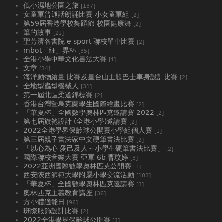
低小濕地公園之旅
[137]
女童軍普通話朗誦比賽 小女童軍組
[2]
第59屆香港學校舞蹈節 校園健康舞
[2]
筆的故事
[21]
聖芳濟各書院 e sport 聯校單車比賽
[2]
mbot「細」界杯
[35]
全港小學中華文化書法大賽
[4]
文章
[34]
海洋動物繪畫 比賽及皇台山主題巴士車身設計比賽
[2]
全地型蟲型機械人
[31]
第一屆北區柔道錦標賽
[2]
香港台灣暨烏克蘭學生國際繪畫比賽
[2]
「華夏杯」全國數學奧林匹克邀請賽 2022
[2]
第七屆旗袍設計 (全港小學)邀請賽
[2]
2022全港學界保齡球公開賽小學組個人賽
[1]
第三屆親子書法家中文硬筆書法比賽
[2]
「以心為心 愛己及人～小學生硬筆書法比賽」
[2]
國際聯校音樂大賽 亞軍 6b 曹玟婷
[3]
2022亞洲國際數學奧林匹克公開賽
[1]
西安陝西師範大學附屬小學交流活動
[103]
「華夏杯」全國數學奧林匹克邀請賽
[3]
奧林匹克主義教育講座
[36]
方小體適能日
[96]
班際服飾設計比賽
[2]
2022全港學界保齡球公開賽
[3]