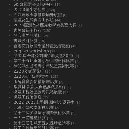
5b 參觀選舉資訊中心
[38]
22-23學生才藝展
[158]
五四運動金紫荊廣場升旗禮
[8]
環境及生態保育工作坊
[44]
2023亞洲奧林匹克數學精英盃大賽
[2]
家教會親子旅行
[139]
開心世界閱讀日
[25]
書籤設計比賽
[10]
香港花卉展覽學童繪畫比賽活動
[49]
english workshop
[92]
第42屆全港公開國術群英會2023
[8]
第二十五屆全港小學區際田徑比賽
[1]
徐悲鴻盃國際青少年兒童美術比賽
[2]
2223公益環保行
[20]
2223三年級挑戰營
[325]
玉兔寶寶賀新禧繪畫比賽
[2]
常識科 親親大自然參觀活動
[50]
機電工程署互動資訊站展覽
[27]
機電工程署講座
[25]
2022-2023上學期 期中試 優異生
[8]
北區小學校際田徑比賽
[2]
第十二屆英國皇家國際藝術比賽
[2]
一人一花種植比賽
[12]
第十三屆卍慈盃五人足球邀請賽
[2]
親子立體模型設計比賽
[2]