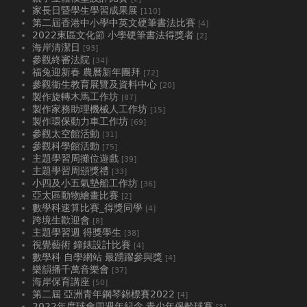
家長日暨學生學習成果展
[110]
第二屆香港中小學中英文硬筆書法比賽
[4]
2022東區文化節 小學硬筆書法得獎者
[2]
海岸清潔日
[93]
參觀終審法院
[34]
福兔迎新春 農曆新年團拜
[72]
參觀衞生教育展覽及資料中心
[20]
製作旋轉木馬工作坊
[87]
製作家務助理機械人工作坊
[15]
製作環保動力車工作坊
[69]
參觀太空館活動
[31]
參觀科學館活動
[75]
主題學習周攤位遊戲
[39]
主題學習周頒獎禮
[33]
小四及小五氣墊船工作坊
[36]
亞太區動物繪畫比賽
[2]
數學科速算比賽_得獎同學
[4]
跨境生歡迎會
[8]
主題學習週 得獎學生
[38]
視覺藝術 鐘錶設計比賽
[4]
數學科 自學網站 最踴躍參與獎
[4]
樂韻播千萬音樂會
[37]
海岸保育講座
[50]
第二屆 亞洲青年鋼琴錦標賽2022
[4]
2022年度球會四週年紀念 青少年保齡球賽