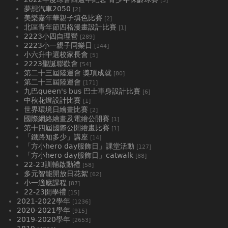
[3]
夢想汽車2050
[2]
美樂嘉年華親子填色比賽
[2]
北區青年節四格漫畫設計比賽
[1]
2223小四自理營
[289]
2223小一親子同樂日
[144]
小六升中選校家長會
[5]
2223聖誕聯歡會
[54]
第二十三屆陸運會 獎項成就
[80]
第二十三屆陸運會
[171]
九巴queen's bus 巴士車身設計比賽
[6]
中秋花燈設計比賽
[1]
世界環境日繪畫比賽
[2]
國際網絡繪畫及電繪公開賽
[1]
第十四屆國際公開繪畫比賽
[1]
「鐵路知多少」講座
[14]
「方小hero day服飾日」課堂活動
[127]
「方小hero day服飾日」catwalk
[88]
22-23訓輔啟動禮
[58]
多元智能開放日花絮
[62]
小一適應課程
[87]
22-23開學禮
[15]
2021-2022學年
[1236]
2020-2021學年
[915]
2019-2020學年
[2653]