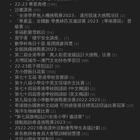
22-23 畢業典禮
[195]
沙畫講座
[33]
「全港學界無人機挑戰賽2023」 遙控競速大挑戰項目
[2]
「華夏盃」全國數 學奧林匹克邀請賽 2023 （華南賽區） 晉
級賽
[2]
幸福歡樂雪糕日
[54]
屋宇署「樓宇安全講座」
[7]
數學科每日十題 最踴躍參與獎
[4]
全能跳繩挑戰賽2023
[2]
第二屆全港學界「萬人彩蛋迷牆設計大挑戰」比賽
[5]
大灣區城市—澳門文化特色學習日
[68]
22-23親子模型設計
[8]
方小體藝日花絮
[356]
第七十五屆 香港學校音樂節
[9]
第十八屆小學生中英文現場作文比賽
[2]
第七十四屆香港學校朗誦節 (中文獨誦)
[2]
第七十四屆香港學校朗誦節 (英文獨誦)
[4]
第九屆全港小學數學挑戰賽決賽2022-2023
[2]
香港聯合國教科文組織 可持續發展目標英語辯論比賽冠軍
[19]
海洋生物繪畫比賽
[2]
"第七屆旗袍設計(全港小學) 邀請賽"
[2]
德毅能跆拳道挑戰賽2023
[4]
2022-2023香港課外活動優秀學生表揚計劃
[3]
家長教師會會員大會暨訓輔頒獎禮
[32]
北區小學生涯規劃日
[36]