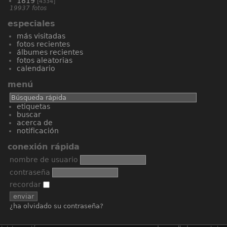
1819
[4334]
19937 fotos
especiales
más visitadas
fotos recientes
álbumes recientes
fotos aleatorias
calendario
menú
etiquetas
buscar
acerca de
notificación
conexión rápida
nombre de usuario
contraseña
recordar
¿ha olvidado su contraseña?