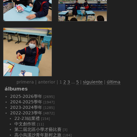
primera | anterior |
1
2
3
...
5
|
siguiente
|
última
álbumes
2025-2026學年
[2695]
2024-2025學年
[1947]
2023-2024學年
[1285]
2022-2023學年
[4872]
22-23結業禮
[154]
中文創作班
[11]
第二屆北區小學才藝比賽
[3]
高小烏溪沙青年新村之旅
[184]