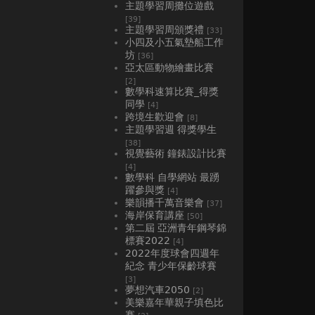
主題學習周攤位遊戲
[39]
主題學習周頒獎禮
[33]
小四及小五氣墊船工作
坊
[36]
亞太區動物繪畫比賽
[2]
數學科速算比賽_得獎
同學
[4]
跨境生歡迎會
[8]
主題學習週 得獎學生
[38]
視覺藝術 鐘錶設計比賽
[4]
數學科 自學網站 最踴
躍參與獎
[4]
樂韻播千萬音樂會
[37]
海岸保育講座
[50]
第二屆 亞洲青年鋼琴錦
標賽2022
[4]
2022年度球會四週年
紀念 青少年保齡球賽
[3]
夢想汽車2050
[2]
美樂嘉年華親子填色比
賽