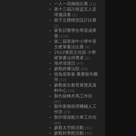
一人一花種植比賽
[12]
第十三屆卍慈盃五人足
球邀請賽
[2]
親子立體模型設計比賽
[2]
家長日暨學生學習成果
展
[110]
第二屆香港中小學中英
文硬筆書法比賽
[4]
2022東區文化節 小學
硬筆書法得獎者
[2]
海岸清潔日
[93]
參觀終審法院
[34]
福兔迎新春 農曆新年團
拜
[72]
參觀衞生教育展覽及資
料中心
[20]
製作旋轉木馬工作坊
[87]
製作家務助理機械人工
作坊
[15]
製作環保動力車工作坊
[69]
參觀太空館活動
[31]
參觀科學館活動
[75]