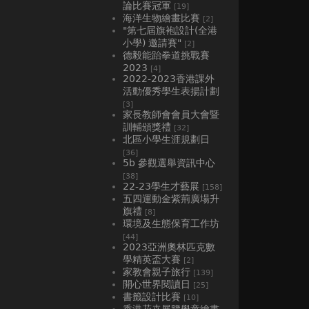
論比賽冠軍
[19]
海洋生物繪畫比賽
[2]
"第七屆旗袍設計(全港
小學) 邀請賽"
[2]
德毅能跆拳道挑戰賽
2023
[4]
2022-2023香港課外
活動優秀學生表揚計劃
[3]
家長教師會會員大會暨
訓輔頒獎禮
[32]
北區小學生涯規劃日
[36]
5b 參觀選舉資訊中心
[38]
22-23學生才藝展
[158]
五四運動金紫荊廣場升
旗禮
[8]
環境及生態保育工作坊
[44]
2023亞洲奧林匹克數
學精英盃大賽
[2]
家教會親子旅行
[139]
開心世界閱讀日
[25]
書籤設計比賽
[10]
香港花卉展覽學童繪畫