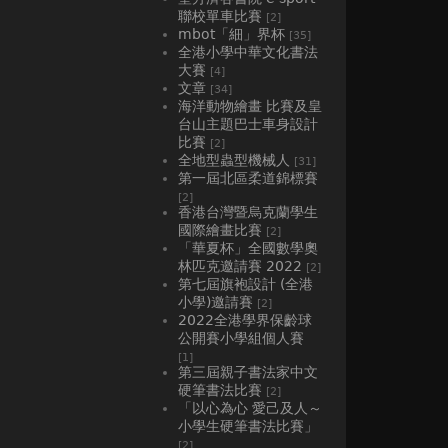
聯校單車比賽
[2]
mbot「細」界杯
[35]
全港小學中華文化書法
大賽
[4]
文章
[34]
海洋動物繪畫 比賽及皇
台山主題巴士車身設計
比賽
[2]
全地型蟲型機械人
[31]
第一屆北區柔道錦標賽
[2]
香港台灣暨烏克蘭學生
國際繪畫比賽
[2]
「華夏杯」全國數學奧
林匹克邀請賽 2022
[2]
第七屆旗袍設計 (全港
小學)邀請賽
[2]
2022全港學界保齡球
公開賽小學組個人賽
[1]
第三屆親子書法家中文
硬筆書法比賽
[2]
「以心為心 愛己及人～
小學生硬筆書法比賽」
[2]