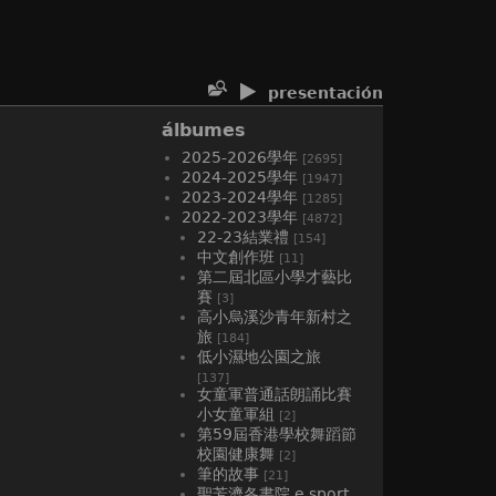
presentación
álbumes
2025-2026學年
[2695]
2024-2025學年
[1947]
2023-2024學年
[1285]
2022-2023學年
[4872]
22-23結業禮
[154]
中文創作班
[11]
第二屆北區小學才藝比
賽
[3]
高小烏溪沙青年新村之
旅
[184]
低小濕地公園之旅
[137]
女童軍普通話朗誦比賽
小女童軍組
[2]
第59屆香港學校舞蹈節
校園健康舞
[2]
筆的故事
[21]
聖芳濟各書院 e sport