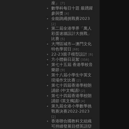
座」
[7]
數學科每日十題 最踴躍
參與獎
[4]
全能跳繩挑戰賽2023
[2]
第二屆全港學界「萬人
彩蛋迷牆設計大挑戰」
比賽
[5]
大灣區城市—澳門文化
特色學習日
[68]
22-23親子模型設計
[8]
方小體藝日花絮
[356]
第七十五屆 香港學校音
樂節
[9]
第十八屆小學生中英文
現場作文比賽
[2]
第七十四屆香港學校朗
誦節 (中文獨誦)
[2]
第七十四屆香港學校朗
誦節 (英文獨誦)
[4]
第九屆全港小學數學挑
戰賽決賽2022-2023
[2]
香港聯合國教科文組織
可持續發展目標英語辯