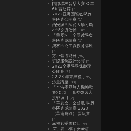
國際聯校音樂大賽 亞軍
6b 曹玟婷
[3]
2022亞洲國際數學奧
林匹克公開賽
[1]
西安陝西師範大學附屬
小學交流活動
[103]
「華夏杯」全國數學奧
林匹克邀請賽
[3]
奧林匹克主義教育講座
[36]
方小體適能日
[96]
班際服飾設計比賽
[2]
2022全港學界保齡球
公開賽
[3]
22-23 畢業典禮
[195]
沙畫講座
[33]
「全港學界無人機挑戰
賽2023」 遙控競速大
挑戰項目
[2]
「華夏盃」全國數 學奧
林匹克邀請賽 2023
（華南賽區） 晉級賽
[2]
幸福歡樂雪糕日
[54]
屋宇署「樓宇安全講