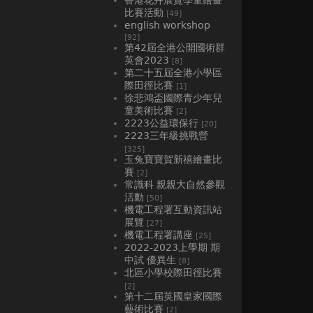
比賽活動
[49]
english workshop
[92]
第42屆全港公開國術群
英會2023
[8]
第二十五屆全港小學區
際田徑比賽
[1]
徐悲鴻盃國際青少年兒
童美術比賽
[2]
2223公益環保行
[20]
2223三年級挑戰營
[325]
玉兔寶寶賀新禧繪畫比
賽
[2]
常識科 親親大自然參觀
活動
[50]
機電工程署互動資訊站
展覽
[27]
機電工程署講座
[25]
2022-2023上學期 期
中試 優異生
[8]
北區小學校際田徑比賽
[2]
第十二屆英國皇家國際
藝術比賽
[2]