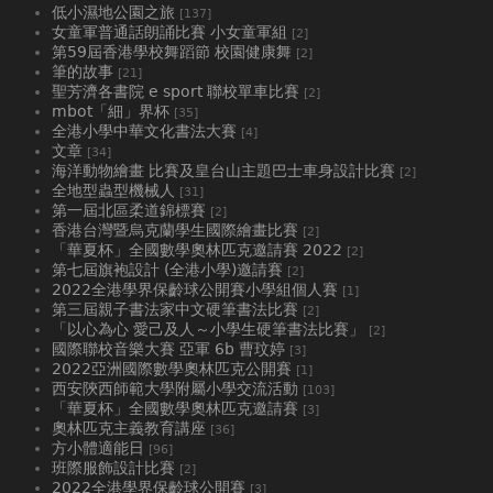
低小濕地公園之旅
[137]
女童軍普通話朗誦比賽 小女童軍組
[2]
第59屆香港學校舞蹈節 校園健康舞
[2]
筆的故事
[21]
聖芳濟各書院 e sport 聯校單車比賽
[2]
mbot「細」界杯
[35]
全港小學中華文化書法大賽
[4]
文章
[34]
海洋動物繪畫 比賽及皇台山主題巴士車身設計比賽
[2]
全地型蟲型機械人
[31]
第一屆北區柔道錦標賽
[2]
香港台灣暨烏克蘭學生國際繪畫比賽
[2]
「華夏杯」全國數學奧林匹克邀請賽 2022
[2]
第七屆旗袍設計 (全港小學)邀請賽
[2]
2022全港學界保齡球公開賽小學組個人賽
[1]
第三屆親子書法家中文硬筆書法比賽
[2]
「以心為心 愛己及人～小學生硬筆書法比賽」
[2]
國際聯校音樂大賽 亞軍 6b 曹玟婷
[3]
2022亞洲國際數學奧林匹克公開賽
[1]
西安陝西師範大學附屬小學交流活動
[103]
「華夏杯」全國數學奧林匹克邀請賽
[3]
奧林匹克主義教育講座
[36]
方小體適能日
[96]
班際服飾設計比賽
[2]
2022全港學界保齡球公開賽
[3]