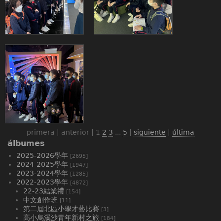
primera | anterior |
1
2
3
...
5
|
siguiente
|
última
álbumes
2025-2026學年
[2695]
2024-2025學年
[1947]
2023-2024學年
[1285]
2022-2023學年
[4872]
22-23結業禮
[154]
中文創作班
[11]
第二屆北區小學才藝比賽
[3]
高小烏溪沙青年新村之旅
[184]