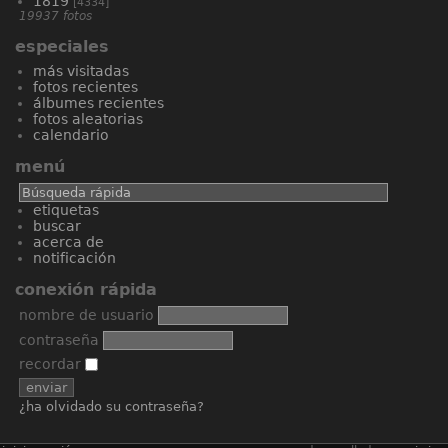
1819
[4334]
19937 fotos
especiales
más visitadas
fotos recientes
álbumes recientes
fotos aleatorias
calendario
menú
etiquetas
buscar
acerca de
notificación
conexión rápida
nombre de usuario
contraseña
recordar
¿ha olvidado su contraseña?