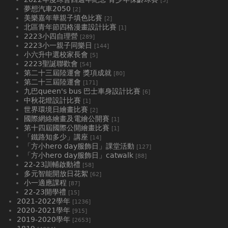
[3]
夢想汽車2050
[2]
美樂嘉年華親子填色比賽
[2]
北區青年節四格漫畫設計比賽
[1]
2223小四自理營
[289]
2223小一親子同樂日
[144]
小六升中選校家長會
[5]
2223聖誕聯歡會
[54]
第二十三屆陸運會 獎項成就
[80]
第二十三屆陸運會
[171]
九巴queen's bus 巴士車身設計比賽
[6]
中秋花燈設計比賽
[1]
世界環境日繪畫比賽
[2]
國際網絡繪畫及電繪公開賽
[1]
第十四屆國際公開繪畫比賽
[1]
「鐵路知多少」講座
[14]
「方小hero day服飾日」課堂活動
[127]
「方小hero day服飾日」catwalk
[88]
22-23訓輔啟動禮
[58]
多元智能開放日花絮
[62]
小一適應課程
[87]
22-23開學禮
[15]
2021-2022學年
[1236]
2020-2021學年
[915]
2019-2020學年
[2653]