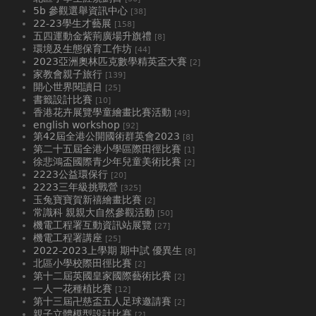
5b 參觀選舉資訊中心
[38]
22-23學生才藝展
[158]
五四運動金紫荊廣場升旗禮
[8]
環境及生態保育工作坊
[44]
2023亞洲奧林匹克數學精英盃大賽
[2]
家教會親子旅行
[139]
開心世界閱讀日
[25]
書籤設計比賽
[10]
香港花卉展覽學童繪畫比賽活動
[49]
english workshop
[92]
第42屆全港公開國術群英會2023
[8]
第二十五屆全港小學區際田徑比賽
[1]
徐悲鴻盃國際青少年兒童美術比賽
[2]
2223公益環保行
[20]
2223三年級挑戰營
[325]
玉兔寶寶賀新禧繪畫比賽
[2]
常識科 親親大自然參觀活動
[50]
機電工程署互動資訊站展覽
[27]
機電工程署講座
[25]
2022-2023上學期 期中試 優異生
[8]
北區小學校際田徑比賽
[2]
第十二屆英國皇家國際藝術比賽
[2]
一人一花種植比賽
[12]
第十三屆卍慈盃五人足球邀請賽
[2]
親子立體模型設計比賽
[2]