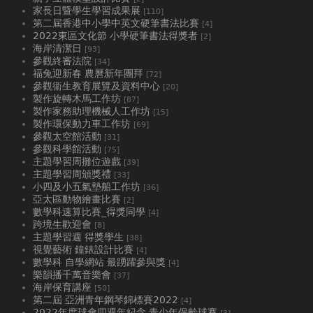
家長日暨學生學習成果展
[110]
第二屆香港中小學中英文硬筆書法比賽
[4]
2022東區文化節 小學硬筆書法得獎者
[2]
海岸清潔日
[93]
參觀終審法院
[34]
福兔迎新春 農曆新年團拜
[72]
參觀衞生教育展覽及資料中心
[20]
製作旋轉木馬工作坊
[87]
製作家務助理機械人工作坊
[15]
製作環保動力車工作坊
[69]
參觀太空館活動
[31]
參觀科學館活動
[75]
主題學習周攤位遊戲
[39]
主題學習周頒獎禮
[33]
小四及小五氣墊船工作坊
[36]
亞太區動物繪畫比賽
[2]
數學科速算比賽_得獎同學
[4]
跨境生歡迎會
[8]
主題學習週 得獎學生
[38]
視覺藝術 鐘錶設計比賽
[4]
數學科 自學網站 最踴躍參與獎
[4]
樂韻播千萬音樂會
[37]
海岸保育講座
[50]
第二屆 亞洲青年鋼琴錦標賽2022
[4]
2022年度球會四週年紀念 青少年保齡球賽