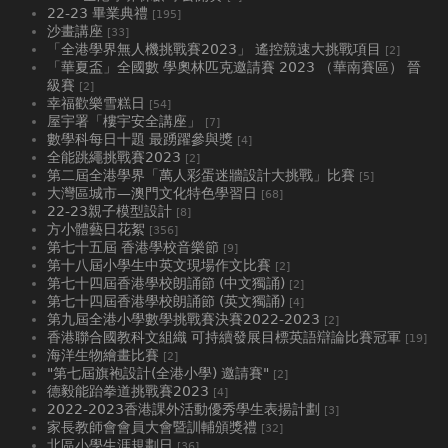
22-23 畢業典禮
[195]
沙畫講座
[33]
「全港學界無人機挑戰賽2023」 遙控競速大挑戰項目
[2]
「華夏盃」全國數 學奧林匹克邀請賽 2023 （華南賽區） 晉
級賽
[2]
幸福歡樂雪糕日
[54]
屋宇署「樓宇安全講座」
[7]
數學科每日十題 最踴躍參與獎
[4]
全能跳繩挑戰賽2023
[2]
第二屆全港學界「萬人彩蛋迷牆設計大挑戰」比賽
[5]
大灣區城市—澳門文化特色學習日
[68]
22-23親子模型設計
[8]
方小體藝日花絮
[356]
第七十五屆 香港學校音樂節
[9]
第十八屆小學生中英文現場作文比賽
[2]
第七十四屆香港學校朗誦節 (中文獨誦)
[2]
第七十四屆香港學校朗誦節 (英文獨誦)
[4]
第九屆全港小學數學挑戰賽決賽2022-2023
[2]
香港聯合國教科文組織 可持續發展目標英語辯論比賽冠軍
[19]
海洋生物繪畫比賽
[2]
"第七屆旗袍設計(全港小學) 邀請賽"
[2]
德毅能跆拳道挑戰賽2023
[4]
2022-2023香港課外活動優秀學生表揚計劃
[3]
家長教師會會員大會暨訓輔頒獎禮
[32]
北區小學生涯規劃日
[36]