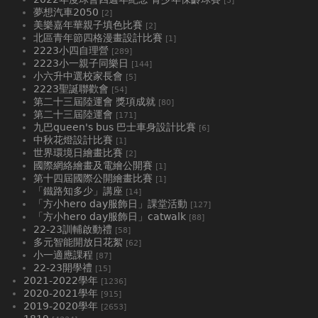
[3]
夢想汽車2050
[2]
美樂嘉年華親子填色比賽
[2]
北區青年節四格漫畫設計比賽
[1]
2223小四自理營
[289]
2223小一親子同樂日
[144]
小六升中選校家長會
[5]
2223聖誕聯歡會
[54]
第二十三屆陸運會 獎項成就
[80]
第二十三屆陸運會
[171]
九巴queen's bus 巴士車身設計比賽
[6]
中秋花燈設計比賽
[1]
世界環境日繪畫比賽
[2]
國際網絡繪畫及電繪公開賽
[1]
第十四屆國際公開繪畫比賽
[1]
「鐵路知多少」講座
[14]
「方小hero day服飾日」課堂活動
[127]
「方小hero day服飾日」catwalk
[88]
22-23訓輔啟動禮
[58]
多元智能開放日花絮
[62]
小一適應課程
[87]
22-23開學禮
[15]
2021-2022學年
[1236]
2020-2021學年
[915]
2019-2020學年
[2653]