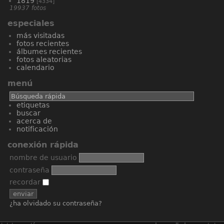
1819
[4334]
19937 fotos
especiales
más visitadas
fotos recientes
álbumes recientes
fotos aleatorias
calendario
menú
etiquetas
buscar
acerca de
notificación
conexión rápida
nombre de usuario
contraseña
recordar
¿ha olvidado su contraseña?