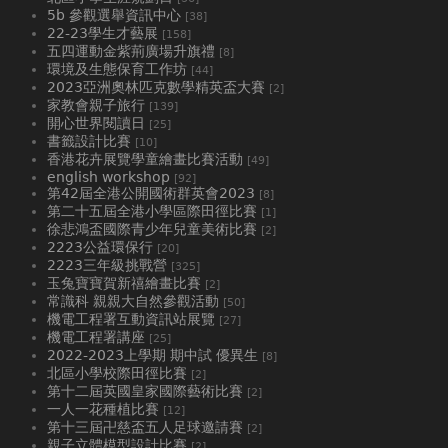
5b 參觀選舉資訊中心
[38]
22-23學生才藝展
[158]
五四運動金紫荊廣場升旗禮
[8]
環境及生態保育工作坊
[44]
2023亞洲奧林匹克數學精英盃大賽
[2]
家教會親子旅行
[139]
開心世界閱讀日
[25]
書籤設計比賽
[10]
香港花卉展覽學童繪畫比賽活動
[49]
english workshop
[92]
第42屆全港公開國術群英會2023
[8]
第二十五屆全港小學區際田徑比賽
[1]
徐悲鴻盃國際青少年兒童美術比賽
[2]
2223公益環保行
[20]
2223三年級挑戰營
[325]
玉兔寶寶賀新禧繪畫比賽
[2]
常識科 親親大自然參觀活動
[50]
機電工程署互動資訊站展覽
[27]
機電工程署講座
[25]
2022-2023上學期 期中試 優異生
[8]
北區小學校際田徑比賽
[2]
第十二屆英國皇家國際藝術比賽
[2]
一人一花種植比賽
[12]
第十三屆卍慈盃五人足球邀請賽
[2]
親子立體模型設計比賽
[2]