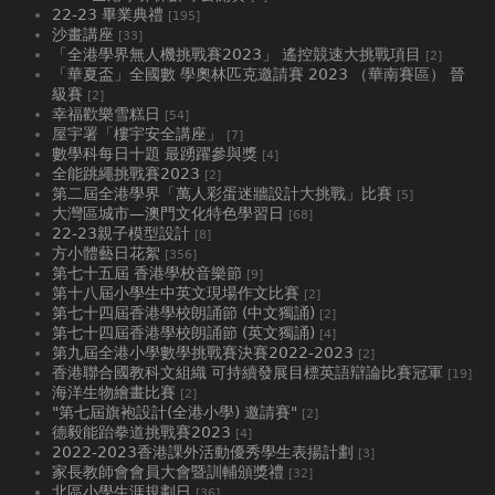
22-23 畢業典禮
[195]
沙畫講座
[33]
「全港學界無人機挑戰賽2023」 遙控競速大挑戰項目
[2]
「華夏盃」全國數 學奧林匹克邀請賽 2023 （華南賽區） 晉
級賽
[2]
幸福歡樂雪糕日
[54]
屋宇署「樓宇安全講座」
[7]
數學科每日十題 最踴躍參與獎
[4]
全能跳繩挑戰賽2023
[2]
第二屆全港學界「萬人彩蛋迷牆設計大挑戰」比賽
[5]
大灣區城市—澳門文化特色學習日
[68]
22-23親子模型設計
[8]
方小體藝日花絮
[356]
第七十五屆 香港學校音樂節
[9]
第十八屆小學生中英文現場作文比賽
[2]
第七十四屆香港學校朗誦節 (中文獨誦)
[2]
第七十四屆香港學校朗誦節 (英文獨誦)
[4]
第九屆全港小學數學挑戰賽決賽2022-2023
[2]
香港聯合國教科文組織 可持續發展目標英語辯論比賽冠軍
[19]
海洋生物繪畫比賽
[2]
"第七屆旗袍設計(全港小學) 邀請賽"
[2]
德毅能跆拳道挑戰賽2023
[4]
2022-2023香港課外活動優秀學生表揚計劃
[3]
家長教師會會員大會暨訓輔頒獎禮
[32]
北區小學生涯規劃日
[36]