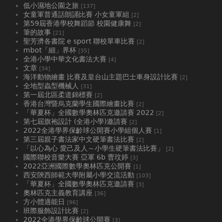
低小濕地公園之旅
[137]
女童軍普通話朗誦比賽 小女童軍組
[2]
第59屆香港學校舞蹈節 校園健康舞
[2]
筆的故事
[21]
聖芳濟各書院 e sport 聯校單車比賽
[2]
mbot「細」界杯
[35]
全港小學中華文化書法大賽
[4]
文章
[34]
海洋動物繪畫 比賽及皇台山主題巴士車身設計比賽
[2]
全地型蟲型機械人
[31]
第一屆北區柔道錦標賽
[2]
香港台灣暨烏克蘭學生國際繪畫比賽
[2]
「華夏杯」全國數學奧林匹克邀請賽 2022
[2]
第七屆旗袍設計 (全港小學)邀請賽
[2]
2022全港學界保齡球公開賽小學組個人賽
[1]
第三屆親子書法家中文硬筆書法比賽
[2]
「以心為心 愛己及人～小學生硬筆書法比賽」
[2]
國際聯校音樂大賽 亞軍 6b 曹玟婷
[3]
2022亞洲國際數學奧林匹克公開賽
[1]
西安陝西師範大學附屬小學交流活動
[103]
「華夏杯」全國數學奧林匹克邀請賽
[3]
奧林匹克主義教育講座
[36]
方小體適能日
[96]
班際服飾設計比賽
[2]
2022全港學界保齡球公開賽
[3]