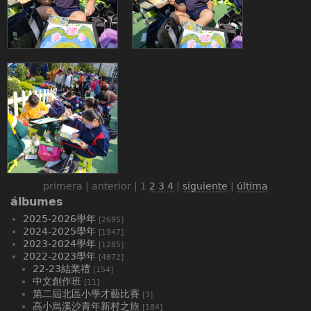
primera | anterior |
1
2
3
4
|
siguiente
|
última
álbumes
2025-2026學年
[2695]
2024-2025學年
[1947]
2023-2024學年
[1285]
2022-2023學年
[4872]
22-23結業禮
[154]
中文創作班
[11]
第二屆北區小學才藝比賽
[3]
高小烏溪沙青年新村之旅
[184]