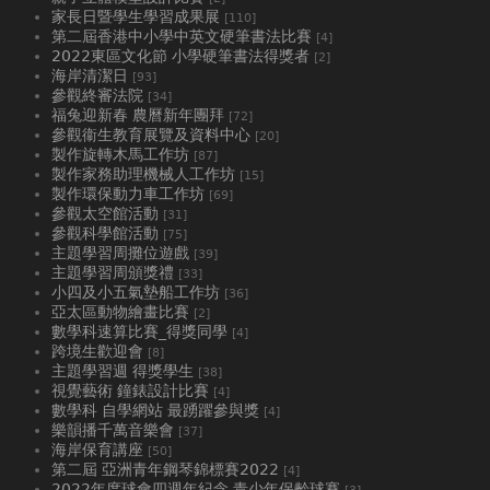
家長日暨學生學習成果展
[110]
第二屆香港中小學中英文硬筆書法比賽
[4]
2022東區文化節 小學硬筆書法得獎者
[2]
海岸清潔日
[93]
參觀終審法院
[34]
福兔迎新春 農曆新年團拜
[72]
參觀衞生教育展覽及資料中心
[20]
製作旋轉木馬工作坊
[87]
製作家務助理機械人工作坊
[15]
製作環保動力車工作坊
[69]
參觀太空館活動
[31]
參觀科學館活動
[75]
主題學習周攤位遊戲
[39]
主題學習周頒獎禮
[33]
小四及小五氣墊船工作坊
[36]
亞太區動物繪畫比賽
[2]
數學科速算比賽_得獎同學
[4]
跨境生歡迎會
[8]
主題學習週 得獎學生
[38]
視覺藝術 鐘錶設計比賽
[4]
數學科 自學網站 最踴躍參與獎
[4]
樂韻播千萬音樂會
[37]
海岸保育講座
[50]
第二屆 亞洲青年鋼琴錦標賽2022
[4]
2022年度球會四週年紀念 青少年保齡球賽