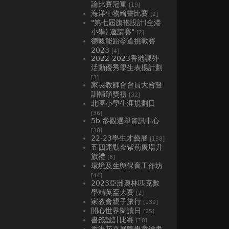
論比賽冠軍
[19]
海洋生物繪畫比賽
[2]
"第七屆旗袍設計(全港
小學) 邀請賽"
[2]
德毅能跆拳道挑戰賽
2023
[4]
2022-2023香港課外
活動優秀學生表揚計劃
[3]
家長教師會會員大會暨
訓輔頒獎禮
[32]
北區小學生涯規劃日
[36]
5b 參觀選舉資訊中心
[38]
22-23學生才藝展
[158]
五四運動金紫荊廣場升
旗禮
[8]
環境及生態保育工作坊
[44]
2023亞洲奧林匹克數
學精英盃大賽
[2]
家教會親子旅行
[139]
開心世界閱讀日
[25]
書籤設計比賽
[10]
香港花卉展覽學童繪畫