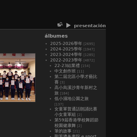
presentación
álbumes
2025-2026學年
[2695]
2024-2025學年
[1947]
2023-2024學年
[1285]
2022-2023學年
[4872]
22-23結業禮
[154]
中文創作班
[11]
第二屆北區小學才藝比
賽
[3]
高小烏溪沙青年新村之
旅
[184]
低小濕地公園之旅
[137]
女童軍普通話朗誦比賽
小女童軍組
[2]
第59屆香港學校舞蹈節
校園健康舞
[2]
筆的故事
[21]
聖芳濟各書院 e sport