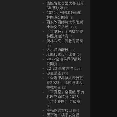
國際聯校音樂大賽 亞軍
6b 曹玟婷
[3]
2022亞洲國際數學奧
林匹克公開賽
[1]
西安陝西師範大學附屬
小學交流活動
[103]
「華夏杯」全國數學奧
林匹克邀請賽
[3]
奧林匹克主義教育講座
[36]
方小體適能日
[96]
班際服飾設計比賽
[2]
2022全港學界保齡球
公開賽
[3]
22-23 畢業典禮
[195]
沙畫講座
[33]
「全港學界無人機挑戰
賽2023」 遙控競速大
挑戰項目
[2]
「華夏盃」全國數 學奧
林匹克邀請賽 2023
（華南賽區） 晉級賽
[2]
幸福歡樂雪糕日
[54]
屋宇署「樓宇安全講