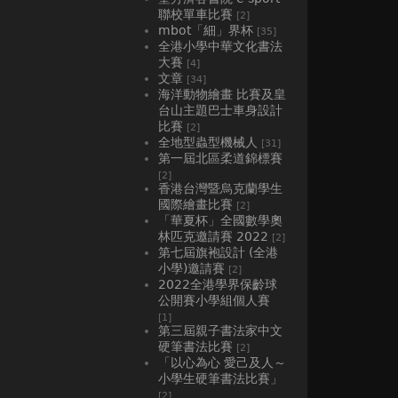
聯校單車比賽
[2]
mbot「細」界杯
[35]
全港小學中華文化書法
大賽
[4]
文章
[34]
海洋動物繪畫 比賽及皇
台山主題巴士車身設計
比賽
[2]
全地型蟲型機械人
[31]
第一屆北區柔道錦標賽
[2]
香港台灣暨烏克蘭學生
國際繪畫比賽
[2]
「華夏杯」全國數學奧
林匹克邀請賽 2022
[2]
第七屆旗袍設計 (全港
小學)邀請賽
[2]
2022全港學界保齡球
公開賽小學組個人賽
[1]
第三屆親子書法家中文
硬筆書法比賽
[2]
「以心為心 愛己及人～
小學生硬筆書法比賽」
[2]