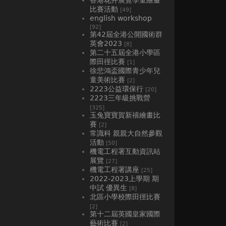
比賽活動
[49]
english workshop
[92]
第42屆全港公開國術群
英會2023
[8]
第二十五屆全港小學區
際田徑比賽
[1]
徐悲鴻盃國際青少年兒
童美術比賽
[2]
2223公益環保行
[20]
2223三年級挑戰營
[325]
玉兔寶寶賀新禧繪畫比
賽
[2]
常識科 親親大自然參觀
活動
[50]
機電工程署互動資訊站
展覽
[27]
機電工程署講座
[25]
2022-2023上學期 期
中試 優異生
[8]
北區小學校際田徑比賽
[2]
第十二屆英國皇家國際
藝術比賽
[2]