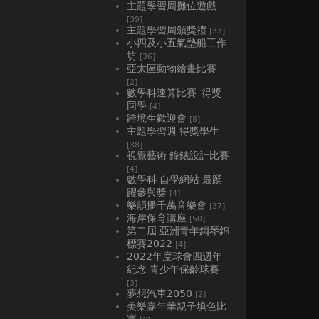
主題學習周攤位遊戲
[39]
主題學習周頒獎禮
[33]
小四及小五氣墊船工作
坊
[36]
亞太區動物繪畫比賽
[2]
數學科速算比賽_得獎
同學
[4]
跨境生歡迎會
[8]
主題學習週 得獎學生
[38]
視覺藝術 鐘錶設計比賽
[4]
數學科 自學網站 最踴
躍參與獎
[4]
樂韻播千萬音樂會
[37]
海岸保育講座
[50]
第二屆 亞洲青年鋼琴錦
標賽2022
[4]
2022年度球會四週年
紀念 青少年保齡球賽
[3]
夢想汽車2050
[2]
美樂嘉年華親子填色比
賽