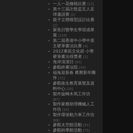
一人一花種植比賽
[12]
第十三屆卍慈盃五人足
球邀請賽
[2]
親子立體模型設計比賽
[2]
家長日暨學生學習成果
展
[110]
第二屆香港中小學中英
文硬筆書法比賽
[4]
2022東區文化節 小學
硬筆書法得獎者
[2]
海岸清潔日
[93]
參觀終審法院
[34]
福兔迎新春 農曆新年團
拜
[72]
參觀衞生教育展覽及資
料中心
[20]
製作旋轉木馬工作坊
[87]
製作家務助理機械人工
作坊
[15]
製作環保動力車工作坊
[69]
參觀太空館活動
[31]
參觀科學館活動
[75]