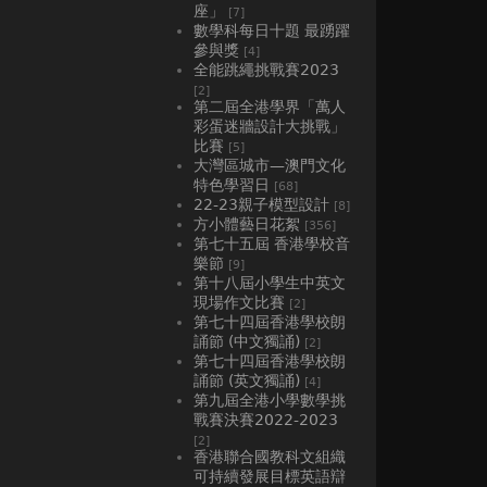
座」
[7]
數學科每日十題 最踴躍
參與獎
[4]
全能跳繩挑戰賽2023
[2]
第二屆全港學界「萬人
彩蛋迷牆設計大挑戰」
比賽
[5]
大灣區城市—澳門文化
特色學習日
[68]
22-23親子模型設計
[8]
方小體藝日花絮
[356]
第七十五屆 香港學校音
樂節
[9]
第十八屆小學生中英文
現場作文比賽
[2]
第七十四屆香港學校朗
誦節 (中文獨誦)
[2]
第七十四屆香港學校朗
誦節 (英文獨誦)
[4]
第九屆全港小學數學挑
戰賽決賽2022-2023
[2]
香港聯合國教科文組織
可持續發展目標英語辯