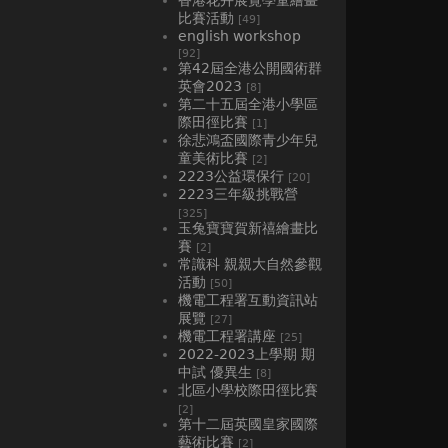
比賽活動
[49]
english workshop
[92]
第42屆全港公開國術群
英會2023
[8]
第二十五屆全港小學區
際田徑比賽
[1]
徐悲鴻盃國際青少年兒
童美術比賽
[2]
2223公益環保行
[20]
2223三年級挑戰營
[325]
玉兔寶寶賀新禧繪畫比
賽
[2]
常識科 親親大自然參觀
活動
[50]
機電工程署互動資訊站
展覽
[27]
機電工程署講座
[25]
2022-2023上學期 期
中試 優異生
[8]
北區小學校際田徑比賽
[2]
第十二屆英國皇家國際
藝術比賽
[2]