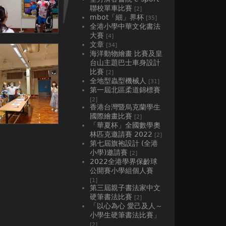
聯校單車比賽
[2]
mbot「細」界杯
[35]
全港小學中華文化書法
大賽
[4]
文章
[34]
海洋動物繪畫 比賽及皇
台山主題巴士車身設計
比賽
[2]
全地型蟲型機械人
[31]
第一屆北區柔道錦標賽
[2]
香港台灣暨烏克蘭學生
國際繪畫比賽
[2]
「華夏杯」全國數學奧
林匹克邀請賽 2022
[2]
第七屆旗袍設計 (全港
小學)邀請賽
[2]
2022全港學界保齡球
公開賽小學組個人賽
[1]
第三屆親子書法家中文
硬筆書法比賽
[2]
「以心為心 愛己及人～
小學生硬筆書法比賽」
[2]