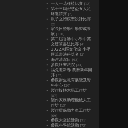
一人一花種植比賽
[12]
第十三屆卍慈盃五人足
球邀請賽
[2]
親子立體模型設計比賽
[2]
家長日暨學生學習成果
展
[110]
第二屆香港中小學中英
文硬筆書法比賽
[4]
2022東區文化節 小學
硬筆書法得獎者
[2]
海岸清潔日
[93]
參觀終審法院
[34]
福兔迎新春 農曆新年團
拜
[72]
參觀衞生教育展覽及資
料中心
[20]
製作旋轉木馬工作坊
[87]
製作家務助理機械人工
作坊
[15]
製作環保動力車工作坊
[69]
參觀太空館活動
[31]
參觀科學館活動
[75]