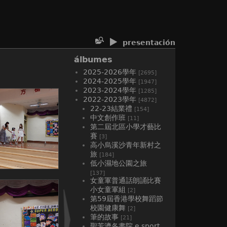
presentación
álbumes
2025-2026學年
[2695]
2024-2025學年
[1947]
2023-2024學年
[1285]
2022-2023學年
[4872]
22-23結業禮
[154]
中文創作班
[11]
第二屆北區小學才藝比
賽
[3]
高小烏溪沙青年新村之
旅
[184]
低小濕地公園之旅
[137]
女童軍普通話朗誦比賽
小女童軍組
[2]
第59屆香港學校舞蹈節
校園健康舞
[2]
筆的故事
[21]
聖芳濟各書院 e sport