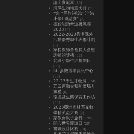
論比賽冠軍
[19]
海洋生物繪畫比賽
[2]
"第七屆旗袍設計(全港
小學) 邀請賽"
[2]
德毅能跆拳道挑戰賽
2023
[4]
2022-2023香港課外
活動優秀學生表揚計劃
[3]
家長教師會會員大會暨
訓輔頒獎禮
[32]
北區小學生涯規劃日
[36]
5b 參觀選舉資訊中心
[38]
22-23學生才藝展
[158]
五四運動金紫荊廣場升
旗禮
[8]
環境及生態保育工作坊
[44]
2023亞洲奧林匹克數
學精英盃大賽
[2]
家教會親子旅行
[139]
開心世界閱讀日
[25]
書籤設計比賽
[10]
香港花卉展覽學童繪畫