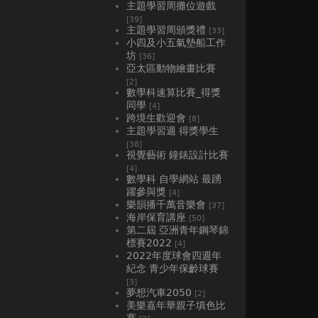
主題學習周攤位遊戲
[39]
主題學習周頒獎禮
[33]
小四及小五氣墊船工作
坊
[36]
亞太區動物繪畫比賽
[2]
數學科速算比賽_得獎
同學
[4]
跨境生歡迎會
[8]
主題學習週 得獎學生
[38]
視覺藝術 鐘錶設計比賽
[4]
數學科 自學網站 最踴
躍參與獎
[4]
樂韻播千萬音樂會
[37]
海岸保育講座
[50]
第二屆 亞洲青年鋼琴錦
標賽2022
[4]
2022年度球會四週年
紀念 青少年保齡球賽
[3]
夢想汽車2050
[2]
美樂嘉年華親子填色比
賽