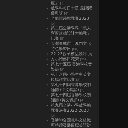
座」
[7]
數學科每日十題 最踴躍
參與獎
[4]
全能跳繩挑戰賽2023
[2]
第二屆全港學界「萬人
彩蛋迷牆設計大挑戰」
比賽
[5]
大灣區城市—澳門文化
特色學習日
[68]
22-23親子模型設計
[8]
方小體藝日花絮
[356]
第七十五屆 香港學校音
樂節
[9]
第十八屆小學生中英文
現場作文比賽
[2]
第七十四屆香港學校朗
誦節 (中文獨誦)
[2]
第七十四屆香港學校朗
誦節 (英文獨誦)
[4]
第九屆全港小學數學挑
戰賽決賽2022-2023
[2]
香港聯合國教科文組織
可持續發展目標英語辯