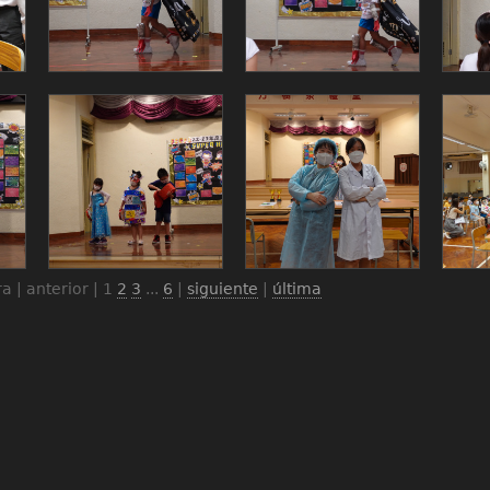
a | anterior |
1
2
3
...
6
|
siguiente
|
última