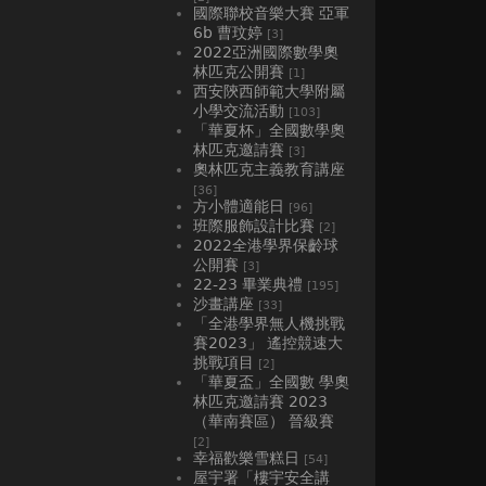
國際聯校音樂大賽 亞軍
6b 曹玟婷
[3]
2022亞洲國際數學奧
林匹克公開賽
[1]
西安陝西師範大學附屬
小學交流活動
[103]
「華夏杯」全國數學奧
林匹克邀請賽
[3]
奧林匹克主義教育講座
[36]
方小體適能日
[96]
班際服飾設計比賽
[2]
2022全港學界保齡球
公開賽
[3]
22-23 畢業典禮
[195]
沙畫講座
[33]
「全港學界無人機挑戰
賽2023」 遙控競速大
挑戰項目
[2]
「華夏盃」全國數 學奧
林匹克邀請賽 2023
（華南賽區） 晉級賽
[2]
幸福歡樂雪糕日
[54]
屋宇署「樓宇安全講