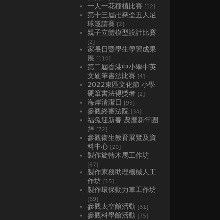
一人一花種植比賽
[12]
第十三屆卍慈盃五人足
球邀請賽
[2]
親子立體模型設計比賽
[2]
家長日暨學生學習成果
展
[110]
第二屆香港中小學中英
文硬筆書法比賽
[4]
2022東區文化節 小學
硬筆書法得獎者
[2]
海岸清潔日
[93]
參觀終審法院
[34]
福兔迎新春 農曆新年團
拜
[72]
參觀衞生教育展覽及資
料中心
[20]
製作旋轉木馬工作坊
[87]
製作家務助理機械人工
作坊
[15]
製作環保動力車工作坊
[69]
參觀太空館活動
[31]
參觀科學館活動
[75]