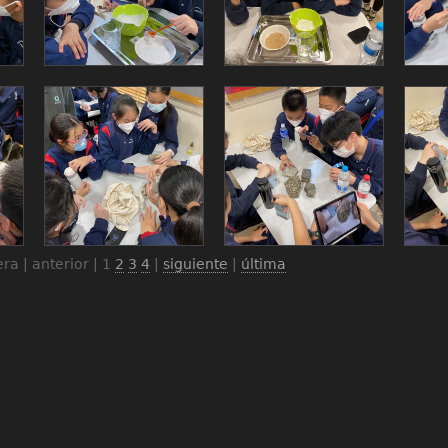
ra | anterior |
1
2
3
4
|
siguiente
|
última