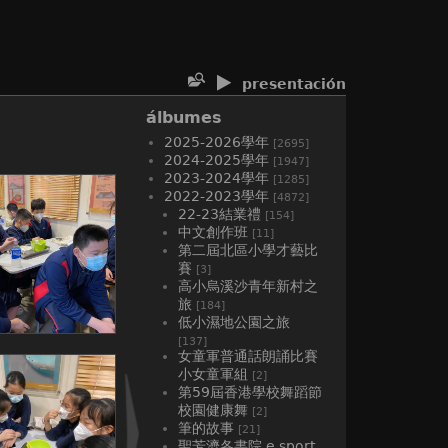
presentación
álbumes
2025-2026學年
[2695]
2024-2025學年
[1947]
2023-2024學年
[1285]
2022-2023學年
[4872]
22-23結業禮
[154]
中文創作班
[11]
第二屆北區小學才藝比
賽
[3]
高小烏溪沙青年新村之
旅
[184]
低小濕地公園之旅
[137]
女童軍普通話朗誦比賽
小女童軍組
[2]
第59屆香港學校舞蹈節
校園健康舞
[2]
筆的故事
[21]
聖芳濟各書院 e sport