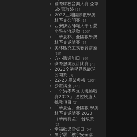
國際聯校音樂大賽 亞軍
6b 曹玟婷
[3]
2022亞洲國際數學奧
林匹克公開賽
[1]
西安陝西師範大學附屬
小學交流活動
[103]
「華夏杯」全國數學奧
林匹克邀請賽
[3]
奧林匹克主義教育講座
[36]
方小體適能日
[96]
班際服飾設計比賽
[2]
2022全港學界保齡球
公開賽
[3]
22-23 畢業典禮
[195]
沙畫講座
[33]
「全港學界無人機挑戰
賽2023」 遙控競速大
挑戰項目
[2]
「華夏盃」全國數 學奧
林匹克邀請賽 2023
（華南賽區） 晉級賽
[2]
幸福歡樂雪糕日
[54]
屋宇署「樓宇安全講