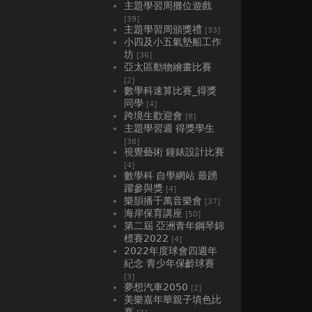
主題學習周攤位遊戲
[39]
主題學習周頒獎禮
[33]
小四及小五氣墊船工作
坊
[36]
亞太區動物繪畫比賽
[2]
數學科速算比賽_得獎
同學
[4]
跨境生歡迎會
[8]
主題學習週 得獎學生
[38]
視覺藝術 鐘錶設計比賽
[4]
數學科 自學網站 最踴
躍參與獎
[4]
樂韻播千萬音樂會
[37]
海岸保育講座
[50]
第二屆 亞洲青年鋼琴錦
標賽2022
[4]
2022年度球會四週年
紀念 青少年保齡球賽
[3]
夢想汽車2050
[2]
美樂嘉年華親子填色比
賽