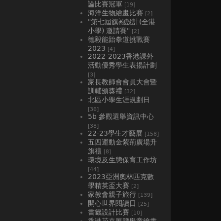
論比賽冠軍
[19]
海洋生物繪畫比賽
[2]
"第七屆旗袍設計(全港
小學) 邀請賽"
[2]
德毅能跆拳道挑戰賽
2023
[4]
2022-2023香港課外
活動優秀學生表揚計劃
[3]
家長教師會會員大會暨
訓輔頒獎禮
[32]
北區小學生涯規劃日
[36]
5b 參觀選舉資訊中心
[38]
22-23學生才藝展
[158]
五四運動金紫荊廣場升
旗禮
[8]
環境及生態保育工作坊
[44]
2023亞洲奧林匹克數
學精英盃大賽
[2]
家教會親子旅行
[139]
開心世界閱讀日
[25]
書籤設計比賽
[10]
香港花卉展覽學童繪畫