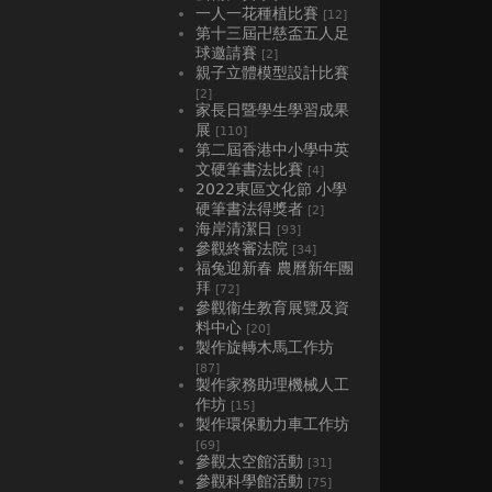
一人一花種植比賽
[12]
第十三屆卍慈盃五人足
球邀請賽
[2]
親子立體模型設計比賽
[2]
家長日暨學生學習成果
展
[110]
第二屆香港中小學中英
文硬筆書法比賽
[4]
2022東區文化節 小學
硬筆書法得獎者
[2]
海岸清潔日
[93]
參觀終審法院
[34]
福兔迎新春 農曆新年團
拜
[72]
參觀衞生教育展覽及資
料中心
[20]
製作旋轉木馬工作坊
[87]
製作家務助理機械人工
作坊
[15]
製作環保動力車工作坊
[69]
參觀太空館活動
[31]
參觀科學館活動
[75]