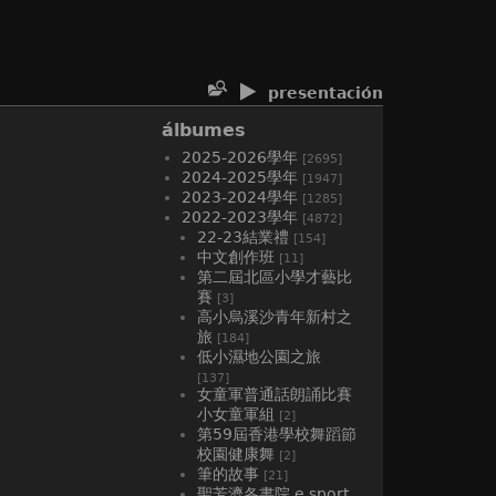
presentación
álbumes
2025-2026學年
[2695]
2024-2025學年
[1947]
2023-2024學年
[1285]
2022-2023學年
[4872]
22-23結業禮
[154]
中文創作班
[11]
第二屆北區小學才藝比
賽
[3]
高小烏溪沙青年新村之
旅
[184]
低小濕地公園之旅
[137]
女童軍普通話朗誦比賽
小女童軍組
[2]
第59屆香港學校舞蹈節
校園健康舞
[2]
筆的故事
[21]
聖芳濟各書院 e sport