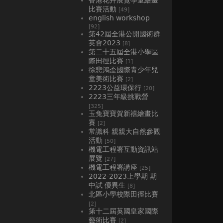
比賽活動
[49]
english workshop
[92]
第42屆全港公開國術群
英會2023
[8]
第二十五屆全港小學區
際田徑比賽
[1]
徐悲鴻盃國際青少年兒
童美術比賽
[2]
2223公益環保行
[20]
2223三年級挑戰營
[325]
玉兔寶寶賀新禧繪畫比
賽
[2]
常識科 親親大自然參觀
活動
[50]
機電工程署互動資訊站
展覽
[27]
機電工程署講座
[25]
2022-2023上學期 期
中試 優異生
[8]
北區小學校際田徑比賽
[2]
第十二屆英國皇家國際
藝術比賽
[2]