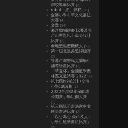
聯校單車比賽
[2]
mbot「細」界杯
[35]
全港小學中華文化書法
大賽
[4]
文章
[34]
海洋動物繪畫 比賽及皇
台山主題巴士車身設計
比賽
[2]
全地型蟲型機械人
[31]
第一屆北區柔道錦標賽
[2]
香港台灣暨烏克蘭學生
國際繪畫比賽
[2]
「華夏杯」全國數學奧
林匹克邀請賽 2022
[2]
第七屆旗袍設計 (全港
小學)邀請賽
[2]
2022全港學界保齡球
公開賽小學組個人賽
[1]
第三屆親子書法家中文
硬筆書法比賽
[2]
「以心為心 愛己及人～
小學生硬筆書法比賽」
[2]