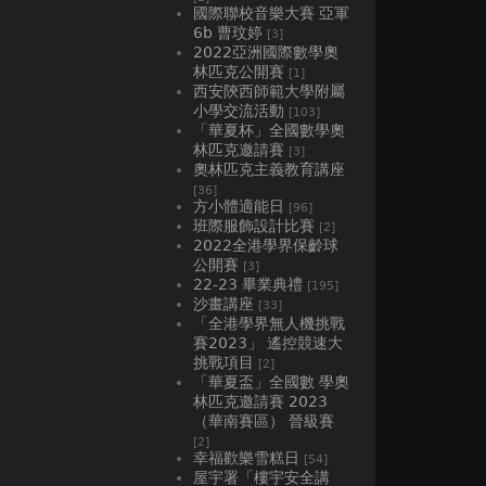
國際聯校音樂大賽 亞軍
6b 曹玟婷
[3]
2022亞洲國際數學奧
林匹克公開賽
[1]
西安陝西師範大學附屬
小學交流活動
[103]
「華夏杯」全國數學奧
林匹克邀請賽
[3]
奧林匹克主義教育講座
[36]
方小體適能日
[96]
班際服飾設計比賽
[2]
2022全港學界保齡球
公開賽
[3]
22-23 畢業典禮
[195]
沙畫講座
[33]
「全港學界無人機挑戰
賽2023」 遙控競速大
挑戰項目
[2]
「華夏盃」全國數 學奧
林匹克邀請賽 2023
（華南賽區） 晉級賽
[2]
幸福歡樂雪糕日
[54]
屋宇署「樓宇安全講