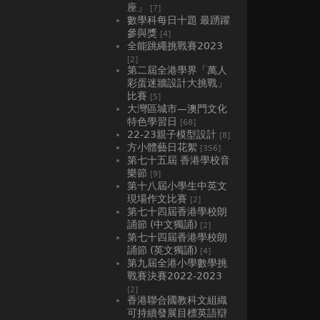
座」
[7]
數學科每日十題 最踴躍
參與獎
[4]
全能跳繩挑戰賽2023
[2]
第二屆全港學界「萬人
彩蛋迷牆設計大挑戰」
比賽
[5]
大灣區城市—澳門文化
特色學習日
[68]
22-23親子模型設計
[8]
方小體藝日花絮
[356]
第七十五屆 香港學校音
樂節
[9]
第十八屆小學生中英文
現場作文比賽
[2]
第七十四屆香港學校朗
誦節 (中文獨誦)
[2]
第七十四屆香港學校朗
誦節 (英文獨誦)
[4]
第九屆全港小學數學挑
戰賽決賽2022-2023
[2]
香港聯合國教科文組織
可持續發展目標英語辯