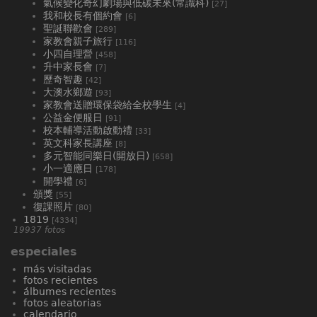
氣候變化奇幻劇場與低碳未來(常識科)
[27]
我和校長有個約會
[6]
聖誕聯歡會
[289]
家教會親子旅行
[116]
小四自理營
[458]
升中家長會
[7]
歷奇智趣
[42]
大澳水鄉遊
[93]
家教會送贈環保袋給全校學生
[4]
公益金便服日
[91]
校本輔導活動啟動禮
[33]
英文科家長講座
[8]
多元智能同樂日(開放日)
[658]
小一適應日
[178]
開學禮
[6]
頒獎
[55]
復課照片
[80]
1819
[4334]
19937 fotos
especiales
más visitadas
fotos recientes
álbumes recientes
fotos aleatorias
calendario