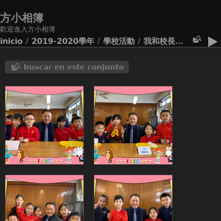
方小相簿
歡迎進入方小相簿
inicio
/
2019-2020學年
/
學校活動
/
我和校長有個約會
buscar en este conjunto