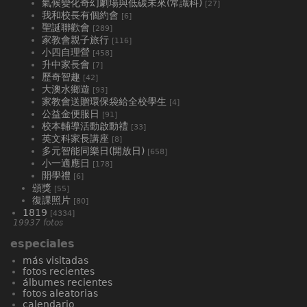
氣候變化奇幻劇場與低碳未來(常識科)
[27]
我和校長有個約會
[6]
聖誕聯歡會
[289]
家教會親子旅行
[116]
小四自理營
[458]
升中家長會
[7]
歷奇智趣
[42]
大澳水鄉遊
[93]
家教會送贈環保袋給全校學生
[4]
公益金便服日
[91]
校本輔導活動啟動禮
[33]
英文科家長講座
[8]
多元智能同樂日(開放日)
[658]
小一適應日
[178]
開學禮
[6]
頒獎
[55]
復課照片
[80]
1819
[4334]
19937 fotos
especiales
más visitadas
fotos recientes
álbumes recientes
fotos aleatorias
calendario