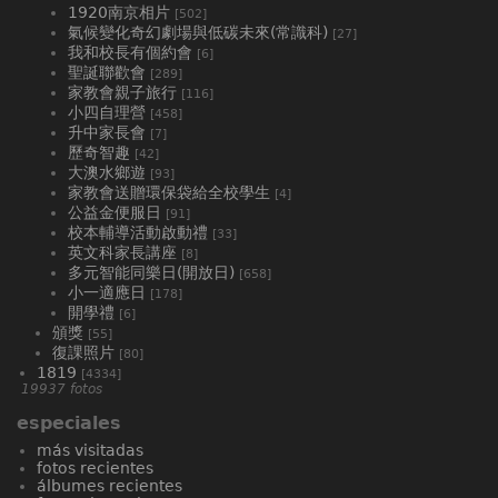
1920南京相片
[502]
氣候變化奇幻劇場與低碳未來(常識科)
[27]
我和校長有個約會
[6]
聖誕聯歡會
[289]
家教會親子旅行
[116]
小四自理營
[458]
升中家長會
[7]
歷奇智趣
[42]
大澳水鄉遊
[93]
家教會送贈環保袋給全校學生
[4]
公益金便服日
[91]
校本輔導活動啟動禮
[33]
英文科家長講座
[8]
多元智能同樂日(開放日)
[658]
小一適應日
[178]
開學禮
[6]
頒獎
[55]
復課照片
[80]
1819
[4334]
19937 fotos
especiales
más visitadas
fotos recientes
álbumes recientes