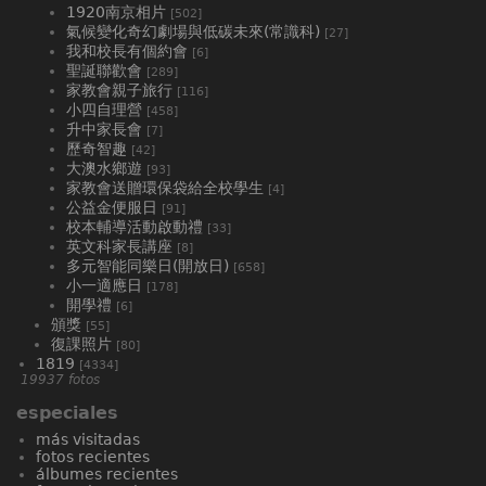
1920南京相片
[502]
氣候變化奇幻劇場與低碳未來(常識科)
[27]
我和校長有個約會
[6]
聖誕聯歡會
[289]
家教會親子旅行
[116]
小四自理營
[458]
升中家長會
[7]
歷奇智趣
[42]
大澳水鄉遊
[93]
家教會送贈環保袋給全校學生
[4]
公益金便服日
[91]
校本輔導活動啟動禮
[33]
英文科家長講座
[8]
多元智能同樂日(開放日)
[658]
小一適應日
[178]
開學禮
[6]
頒獎
[55]
復課照片
[80]
1819
[4334]
19937 fotos
especiales
más visitadas
fotos recientes
álbumes recientes