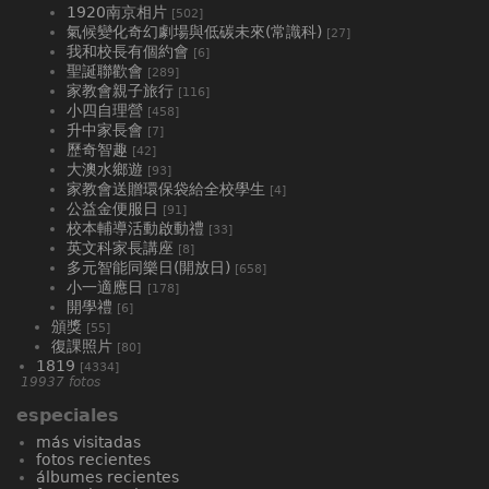
1920南京相片
[502]
氣候變化奇幻劇場與低碳未來(常識科)
[27]
我和校長有個約會
[6]
聖誕聯歡會
[289]
家教會親子旅行
[116]
小四自理營
[458]
升中家長會
[7]
歷奇智趣
[42]
大澳水鄉遊
[93]
家教會送贈環保袋給全校學生
[4]
公益金便服日
[91]
校本輔導活動啟動禮
[33]
英文科家長講座
[8]
多元智能同樂日(開放日)
[658]
小一適應日
[178]
開學禮
[6]
頒獎
[55]
復課照片
[80]
1819
[4334]
19937 fotos
especiales
más visitadas
fotos recientes
álbumes recientes