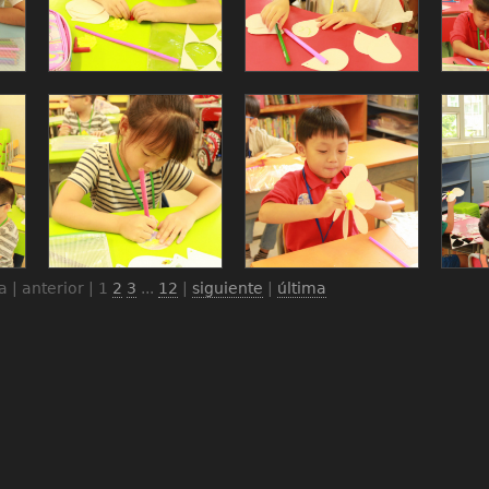
 | anterior |
1
2
3
...
12
|
siguiente
|
última