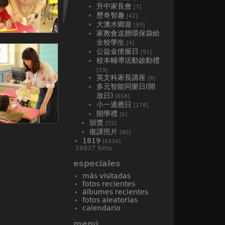
升中家長會
[7]
歷奇智趣
[42]
大澳水鄉遊
[93]
家教會送贈環保袋給
全校學生
[4]
公益金便服日
[91]
校本輔導活動啟動禮
[33]
英文科家長講座
[8]
多元智能同樂日(開
放日)
[658]
小一適應日
[178]
開學禮
[6]
頒獎
[55]
復課照片
[80]
1819
[4334]
19937 fotos
especiales
más visitadas
fotos recientes
álbumes recientes
fotos aleatorias
calendario
menú