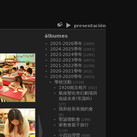
presentación
álbumes
2025-2026學年
[2695]
2024-2025學年
[1947]
2023-2024學年
[1285]
2022-2023學年
[4872]
2021-2022學年
[1236]
2020-2021學年
[915]
2019-2020學年
[2653]
學校活動
[2518]
1920南京相片
[502]
氣候變化奇幻劇場與
低碳未來(常識科)
[27]
我和校長有個約會
[6]
聖誕聯歡會
[289]
家教會親子旅行
[116]
小四自理營
[458]