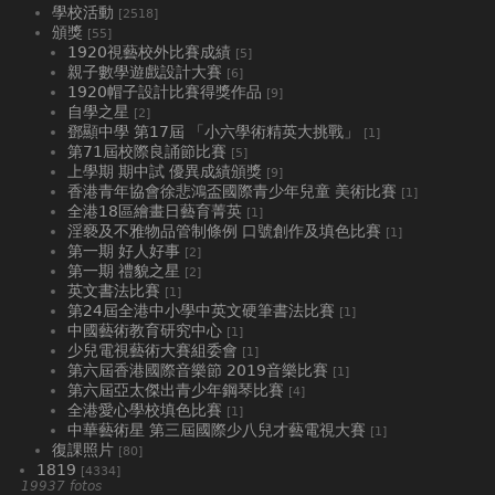
學校活動
[2518]
頒獎
[55]
1920視藝校外比賽成績
[5]
親子數學遊戲設計大賽
[6]
1920帽子設計比賽得獎作品
[9]
自學之星
[2]
鄧顯中學 第17屆 「小六學術精英大挑戰」
[1]
第71屆校際良誦節比賽
[5]
上學期 期中試 優異成績頒獎
[9]
香港青年協會徐悲鴻盃國際青少年兒童 美術比賽
[1]
全港18區繪畫日藝育菁英
[1]
淫褻及不雅物品管制條例 口號創作及填色比賽
[1]
第一期 好人好事
[2]
第一期 禮貌之星
[2]
英文書法比賽
[1]
第24屆全港中小學中英文硬筆書法比賽
[1]
中國藝術教育研究中心
[1]
少兒電視藝術大賽組委會
[1]
第六屆香港國際音樂節 2019音樂比賽
[1]
第六屆亞太傑出青少年鋼琴比賽
[4]
全港愛心學校填色比賽
[1]
中華藝術星 第三屆國際少八兒才藝電視大賽
[1]
復課照片
[80]
1819
[4334]
19937 fotos