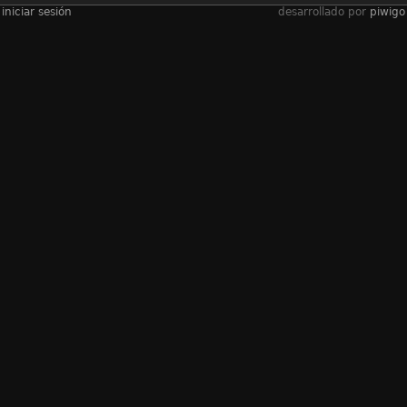
iniciar sesión
desarrollado por
piwigo
álbumes
2019-2020學年
/
頒獎
/
親子數學遊
戲設計大賽
visitas
3666