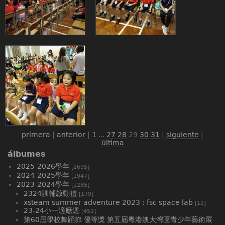
primera
|
anterior
|
1
...
27
28
29
30
31
|
siguiente
|
última
álbumes
2025-2026學年
[2695]
2024-2025學年
[1947]
2023-2024學年
[1285]
2324訓輔啟動禮
[179]
xsteam summer adventure 2023 : fsc space lab
[12]
23-24小一適應週
[452]
第60屆學校舞蹈節 優等獎 第五屆粵港澳大灣區青少年藝術展