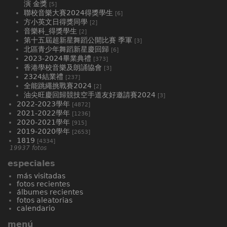
演 金獎
[5]
聯校音樂大賽2024得獎學生
[6]
方小英文日得獎同學
[2]
音樂科_得獎學生
[2]
第十五屆超新星舞蹈公開比賽 季軍
[3]
北區青少年舞蹈新星慶回歸
[6]
2023-2024畢業典禮
[373]
香港學校音樂及朗誦協會
[3]
2324結業禮
[237]
全能跳繩挑戰賽2024
[2]
油尖旺慶回歸競技空手道友好邀請賽2024
[3]
2022-2023學年
[4872]
2021-2022學年
[1236]
2020-2021學年
[915]
2019-2020學年
[2653]
1819
[4334]
19937 fotos
especiales
más visitadas
fotos recientes
álbumes recientes
fotos aleatorias
calendario
menú