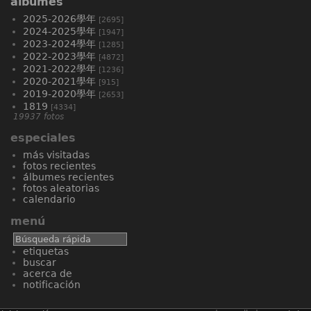
álbumes
2025-2026學年
[2695]
2024-2025學年
[1947]
2023-2024學年
[1285]
2022-2023學年
[4872]
2021-2022學年
[1236]
2020-2021學年
[915]
2019-2020學年
[2653]
1819
[4334]
19937 fotos
especiales
más visitadas
fotos recientes
álbumes recientes
fotos aleatorias
calendario
menú
etiquetas
buscar
acerca de
notificación