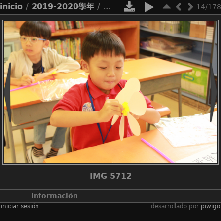
inicio
/
2019-2020學年
/
學校活動
/
小一適應日
14/178
IMG 5712
información
iniciar sesión
desarrollado por
piwigo
álbumes