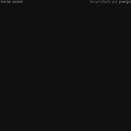
iniciar sesión
desarrollado por
piwigo
álbumes
2019-2020學年
/
學校活動
/
開學禮
visitas
3495