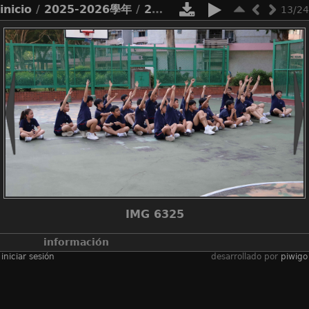
inicio
/
2025-2026學年
/
2526_3x3 school tour 2026
13/24
IMG 6325
información
iniciar sesión
desarrollado por
piwigo
álbumes
2025-2026學年
/
2526_3x3 school
tour 2026