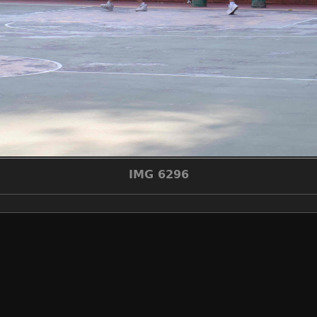
IMG 6296
álbumes
2025-2026學年
/
2526_3x3
visitas
294