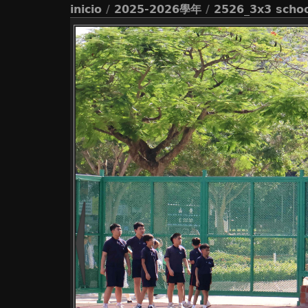
inicio
/
2025-2026學年
/
2526_3x3 schoo