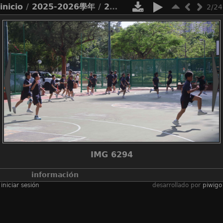
inicio
/
2025-2026學年
/
2526_3x3 school tour 2026
2/24
IMG 6294
información
iniciar sesión
desarrollado por
piwigo
álbumes
2025-2026學年
/
2526_3x3 school
tour 2026