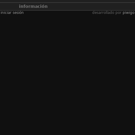
información
iniciar sesión
desarrollado por
piwigo
álbumes
2025-2026學年
/
第十八屆北區小學
籃球邀請賽男子組
腕賽
visitas
297