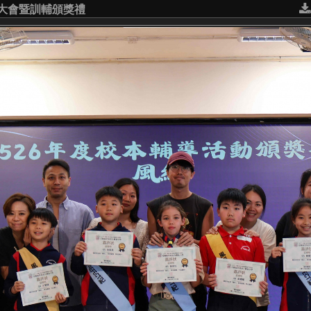
年大會暨訓輔頒獎禮