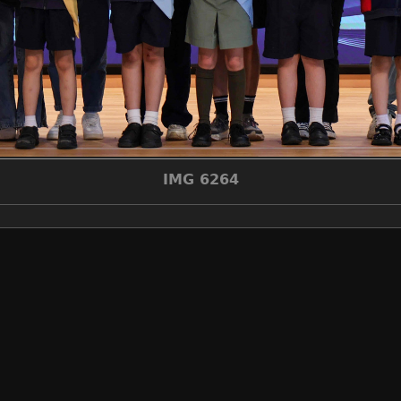
IMG 6264
álbumes
2025-2026學年
/
2526_
visitas
314