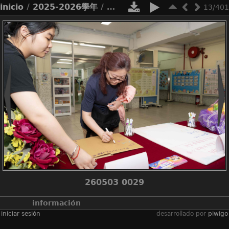
inicio
/
2025-2026學年
/
2526_才藝展
13/401
260503 0029
información
iniciar sesión
desarrollado por
piwigo
álbumes