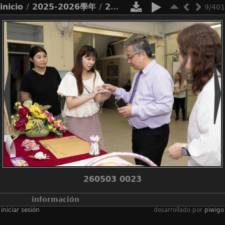
inicio
/
2025-2026學年
/
2526_才藝展
9/401
260503 0023
información
iniciar sesión
desarrollado por
piwigo
álbumes