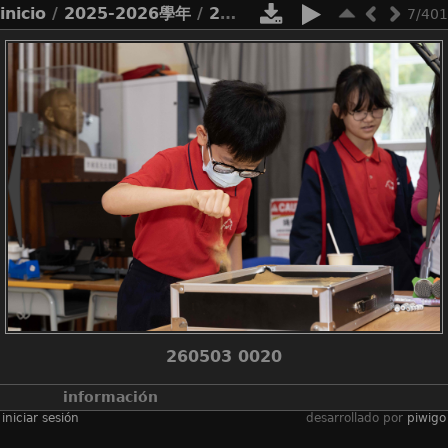
inicio
/
2025-2026學年
/
2526_才藝展
7/401
260503 0020
información
iniciar sesión
desarrollado por
piwigo
álbumes