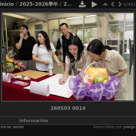
inicio
/
2025-2026學年
/
2526_才藝展
6/401
260503 0014
información
iniciar sesión
desarrollado por
piwigo
álbumes