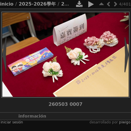
inicio
/
2025-2026學年
/
2526_才藝展
4/401
260503 0007
información
iniciar sesión
desarrollado por
piwigo
álbumes