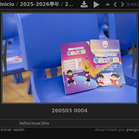
inicio
/
2025-2026學年
/
2526_才藝展
3/401
260503 0004
información
iniciar sesión
desarrollado por
piwigo
álbumes