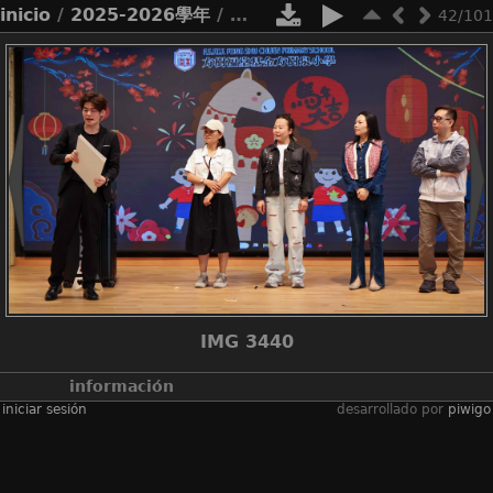
inicio
/
2025-2026學年
/
2526_pta新年活動
42/101
IMG 3440
información
iniciar sesión
desarrollado por
piwigo
álbumes
2025-2026學年
/
2526_pta新年活
動