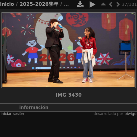
inicio
/
2025-2026學年
/
2526_pta新年活動
37/101
IMG 3430
información
iniciar sesión
desarrollado por
piwigo
álbumes
2025-2026學年
/
2526_pta新年活
動