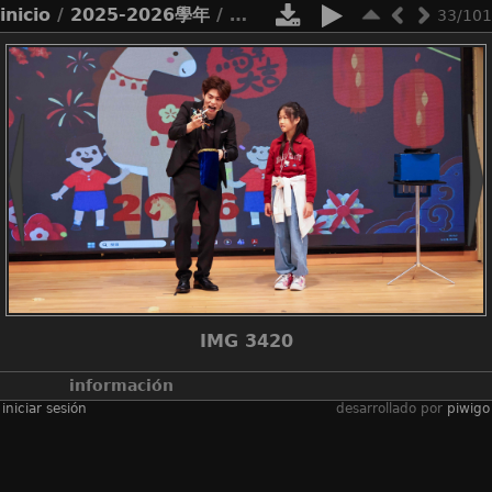
inicio
/
2025-2026學年
/
2526_pta新年活動
33/101
IMG 3420
información
iniciar sesión
desarrollado por
piwigo
álbumes
2025-2026學年
/
2526_pta新年活
動