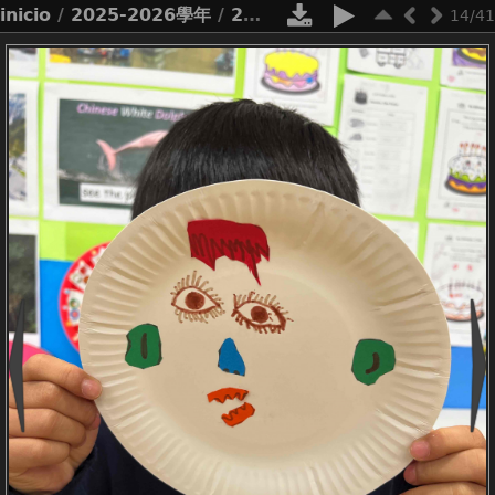
inicio
/
2025-2026學年
/
2526_net lessons p1 paper plate masks
14/41