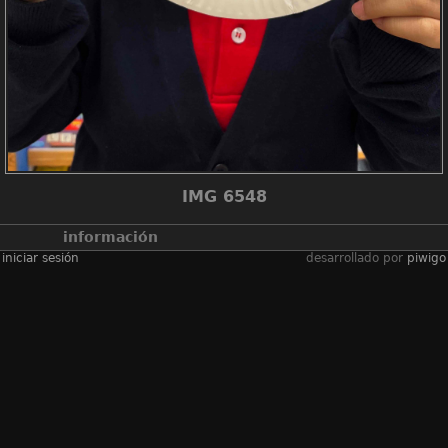
IMG 6548
información
iniciar sesión
desarrollado por
piwigo
álbumes
2025-2026學年
/
2526_net
lessons p1 paper
plate masks
visitas
426