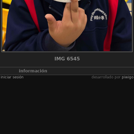
IMG 6545
información
iniciar sesión
desarrollado por
piwigo
álbumes
2025-2026學年
/
2526_net
lessons p1 paper
plate masks
visitas
417