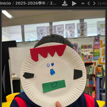
inicio
/
2025-2026學年
/
2526_net lessons p1 paper plate masks
12/41