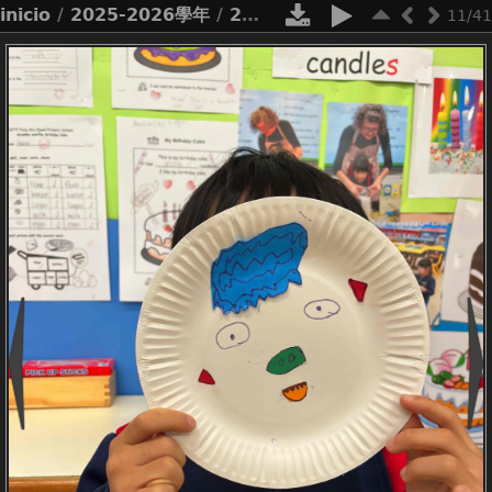
inicio
/
2025-2026學年
/
2526_net lessons p1 paper plate masks
11/41