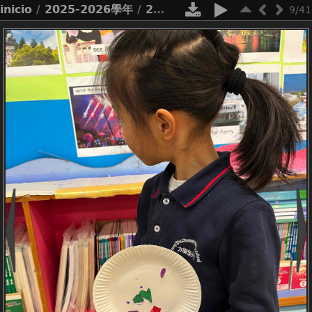
inicio
/
2025-2026學年
/
2526_net lessons p1 paper plate masks
9/41