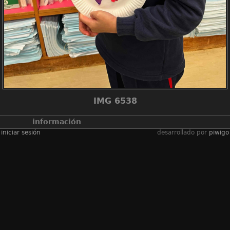
IMG 6538
información
iniciar sesión
desarrollado por
piwigo
álbumes
2025-2026學年
/
2526_net
lessons p1 paper
plate masks
visitas
418