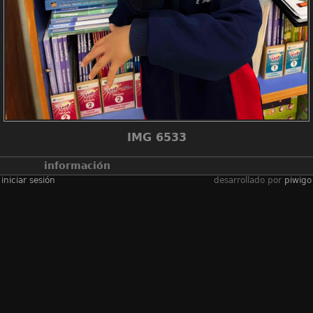
IMG 6533
información
iniciar sesión
desarrollado por
piwigo
álbumes
2025-2026學年
/
2526_net
lessons p1 paper
plate masks
visitas
452