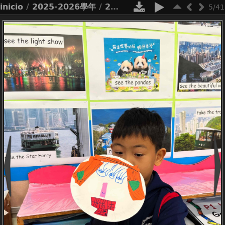
inicio
/
2025-2026學年
/
2526_net lessons p1 paper plate masks
5/41