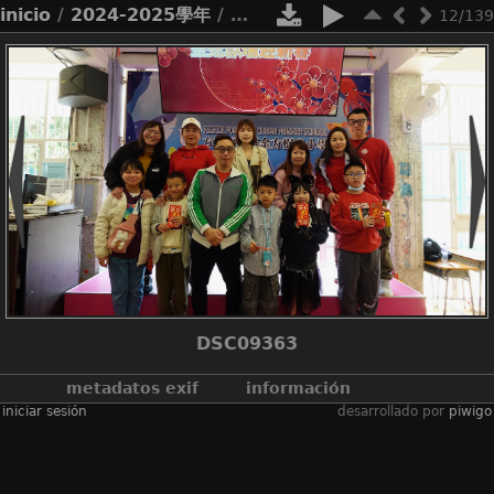
inicio
/
2024-2025學年
/
2425金蛇獻歲迎新春團拜
12/139
DSC09363
metadatos exif
información
iniciar sesión
desarrollado por
piwigo
make
sony
model
zv-1m2
datetimeoriginal
2025:02:15 12:15:20