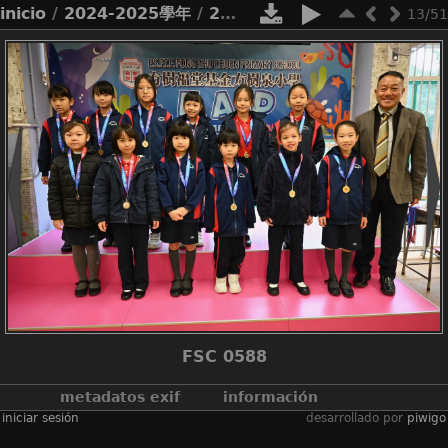
inicio
/
2024-2025學年
/
2425運動會得獎學生
13/51
FSC 0588
metadatos exif
información
iniciar sesión
desarrollado por
piwigo
make
nikon corporation