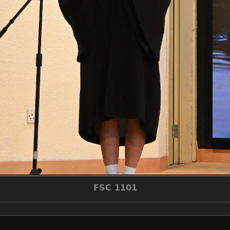
FSC 1101
make
nikon corporation