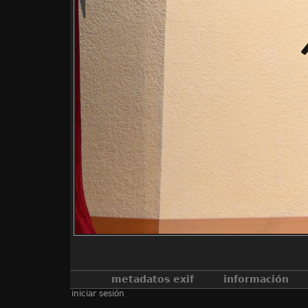
metadatos exif
información
iniciar sesión